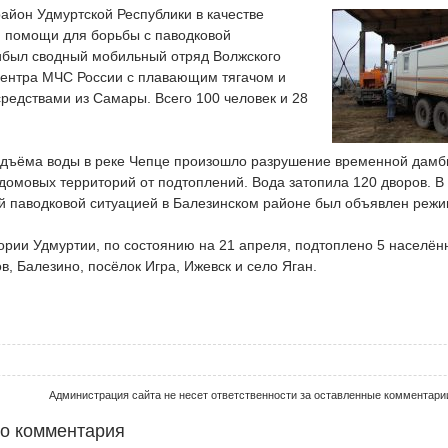
айон Удмуртской Республики в качестве
 помощи для борьбы с паводковой
ибыл сводный мобильный отряд Волжского
центра МЧС России с плавающим тягачом и
редствами из Самары. Всего 100 человек и 28
подъёма воды в реке Чепце произошло разрушение временной дамб
омовых территорий от подтоплений. Вода затопила 120 дворов. В 
й паводковой ситуацией в Балезинском районе был объявлен режи
ории Удмуртии, по состоянию на 21 апреля, подтоплено 5 населён
в, Балезино, посёлок Игра, Ижевск и село Яган.
Администрация сайта не несет ответственности за оставленные комментари
го комментария