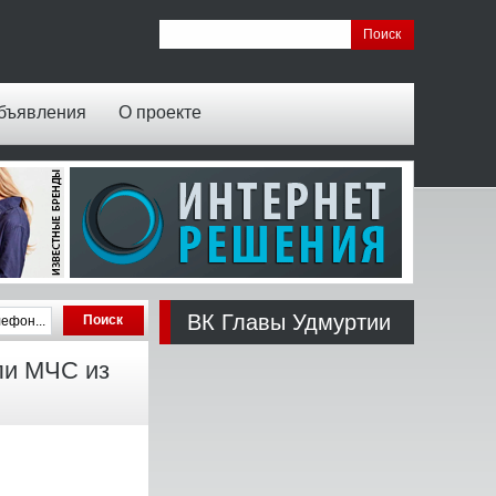
бъявления
О проекте
ВК Главы Удмуртии
ли МЧС из