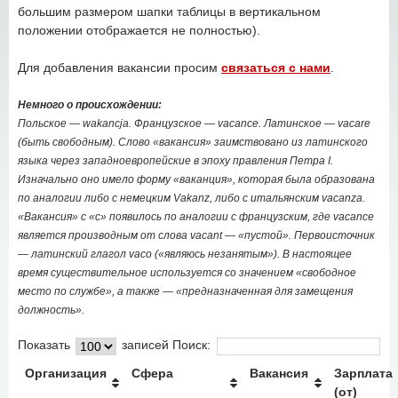
большим размером шапки таблицы в вертикальном
положении отображается не полностью).
Для добавления вакансии просим
связаться с нами
.
Немного о происхождении:
Польское — wakancja. Французское — vacance. Латинское — vacare
(быть свободным). Слово «вакансия» заимствовано из латинского
языка через западноевропейские в эпоху правления Петра I.
Изначально оно имело форму «ваканция», которая была образована
по аналогии либо с немецким Vakanz, либо с итальянским vacanza.
«Вакансия» с «с» появилось по аналогии с французским, где vacance
является производным от слова vacant — «пустой». Первоисточник
— латинский глагол vaco («являюсь незанятым»). В настоящее
время существительное используется со значением «свободное
место по службе», а также — «предназначенная для замещения
должность».
Показать
записей
Поиск:
Организация
Сфера
Вакансия
Зарплата
(от)