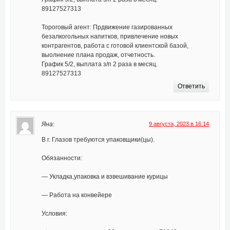
89127527313
Тороговый агент: Прдвижение газированных
безалкогольных напитков, привлечение новых
контрагентов, работа с готовой клиентской базой,
выолнение плана продаж, отчетность.
График 5/2, выплата з/п 2 раза в месяц.
89127527313
Ответить
Яна
:
9 августа, 2023 в 16:14
В г. Глазов требуются упаковщики(цы).
Обязанности:
— Укладка,упаковка и взвешивание курицы
— Работа на конвейере
Условия: