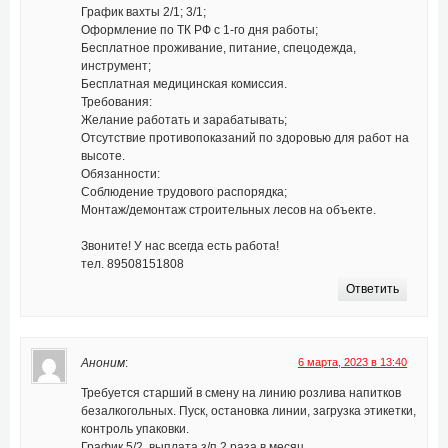
График вахты 2/1; 3/1;
Оформление по ТК РФ с 1-го дня работы;
Бесплатное проживание, питание, спецодежда,
инструмент;
Бесплатная медицинская комиссия.
Требования:
Желание работать и зарабатывать;
Отсутствие противопоказаний по здоровью для работ на
высоте.
Обязанности:
Соблюдение трудового распорядка;
Монтаж/демонтаж строительных лесов на объекте.
Звоните! У нас всегда есть работа!
тел. 89508151808
Ответить
Аноним
:
6 марта, 2023 в 13:40
Требуется старший в смену на линию розлива напитков
безалкогольных. Пуск, остановка линии, загрузка этикетки,
контроль упаковки.
График 5/2, выплата з/п 2 раза в месяц.