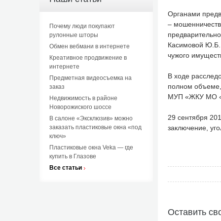
Органами предва
– мошенничеств
Почему люди покупают
предварительном
рулонные шторы
Касимовой Ю.Б. 
Обмен вебмани в интернете
чужого имущест
Креативное продвижение в
интернете
В ходе расслед
Предметная видеосъемка на
полном объеме,
заказ
МУП «ЖКУ МО «
Недвижимость в районе
Новорожиского шоссе
29 сентября 20
В салоне «Эксклюзив» можно
заказать пластиковые окна «под
заключение, уго
ключ»
Пластиковые окна Veka — где
купить в Глазове
Все статьи
Оставить св