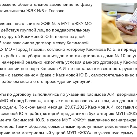
ерждено обвинительное заключение по факту
начальником ЖЭК №5 г. Глазова.
являясь начальником ЖЭК № 5 МУП «ЖКУ МО
 действуя группой лиц по предварительному
й супругой Касимовой Ю.Б. в один из дней
5 года заключили договор между Касимовой
У МО «Город Глазов», согласно которому Касимова Ю.Б. в период 
ь работы по уборке подъездов многоквартирного дома № 10 по ул.
о намерений реально исполнять условия данного договора у Касим
ключении договора Касимов А.И. не поставил в известность руко
в» о заключенном браке с Касимовой Ю.Б., самостоятельно внес 
 рабочем месте о его прохождении супругой.
оты по договору выполнялись по указанию Касимова А.И. дворник
О «Город Глазов», которые и не подозревали о том, что данные 
входили. По окончании месяца, 29.07.2015 Касимов А.И. составил 
симовой Ю.Б. работ, который представил в бухгалтерию МУП «ЖКУ
умента Касимовой Ю.Б. в кассе МУП «ЖКУ» выплачено вознагражде
 копеек. Таким образом, совместными преступными действиями Кас
причинили материальный ущерб МУП «ЖКУ» на указанную сумму.