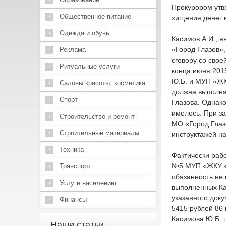
Прокурором утв
Общественное питание
хищения денег 
Одежда и обувь
Касимов А.И., 
«Город Глазов»,
Реклама
сговору со свое
Ритуальные услуги
конца июня 201
Ю.Б. и МУП «ЖК
Салоны красоты, косметика
должна выполнят
Спорт
Глазова. Однак
имелось. При за
Строительство и ремонт
МО «Город Глазо
Строительные материалы
инструктажей на
Техника
Фактически раб
№5 МУП «ЖКУ «М
Транспорт
обязанность не 
Услуги населению
выполненных Ка
указанного док
Финансы
5415 рублей 86
Касимова Ю.Б. 
Наши статьи