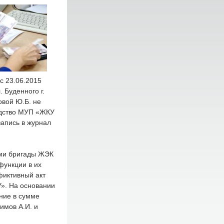
с 23.06.2015
 Буденного г.
овой Ю.Б. не
водство МУП «ЖКУ
запись в журнал
ами бригады ЖЭК
функции в их
фиктивный акт
». На основании
ние в сумме
имов А.И. и