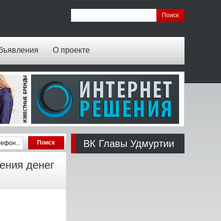
бъявления
О проекте
ВК Главы Удмуртии
ения денег