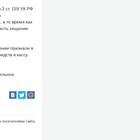
3 ст. 159 УК РФ
о
 в то время как
 есть хищение
ении признали в
дств в кассу
тельное
и посетителями сайта.