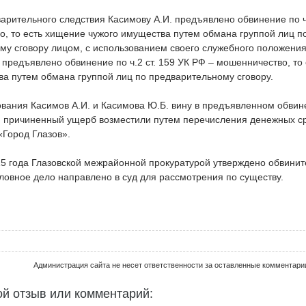
рительного следствия Касимову А.И. предъявлено обвинение по ч.
о, то есть хищение чужого имущества путем обмана группой лиц п
у сговору лицом, с использованием своего служебного положения,
предъявлено обвинение по ч.2 ст. 159 УК РФ – мошенничество, то
ва путем обмана группой лиц по предварительному сговору.
ования Касимов А.И. и Касимова Ю.Б. вину в предъявленном обвин
 причиненный ущерб возместили путем перечисления денежных сре
Город Глазов».
15 года Глазовской межрайонной прокуратурой утверждено обвини
ловное дело направлено в суд для рассмотрения по существу.
Администрация сайта не несет ответственности за оставленные комментари
ой отзыв или комментарий: