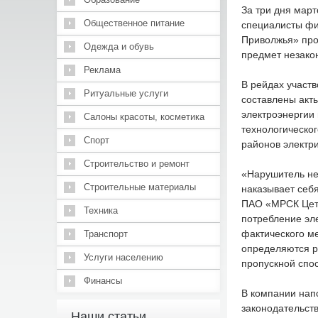
За три дня март
Общественное питание
специалисты фи
Приволжья» про
Одежда и обувь
предмет незако
Реклама
В рейдах участ
Ритуальные услуги
составлены акты
электроэнергии 
Салоны красоты, косметика
технологическо
Спорт
районов электри
Строительство и ремонт
«Нарушитель не 
Строительные материалы
наказывает себ
ПАО «МРСК Цетр
Техника
потребление эл
фактического м
Транспорт
определяются р
Услуги населению
пропускной спо
Финансы
В компании нап
законодательств
Наши статьи