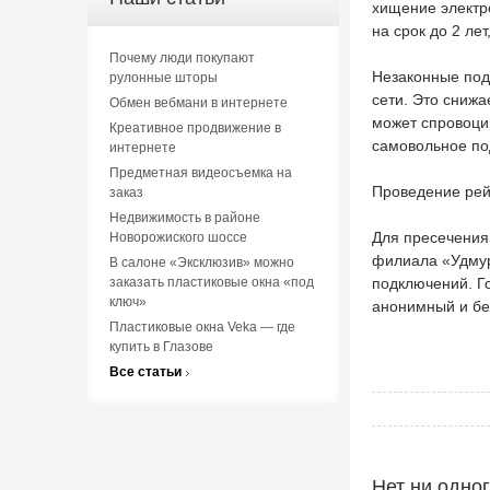
хищение электр
на срок до 2 ле
Почему люди покупают
Незаконные под
рулонные шторы
сети. Это снижа
Обмен вебмани в интернете
может спровоци
Креативное продвижение в
самовольное по
интернете
Предметная видеосъемка на
Проведение рей
заказ
Недвижимость в районе
Для пресечения
Новорожиского шоссе
филиала «Удмур
В салоне «Эксклюзив» можно
заказать пластиковые окна «под
подключений. Г
ключ»
анонимный и бе
Пластиковые окна Veka — где
купить в Глазове
Все статьи
Нет ни одно