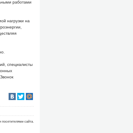
льными работами
ой нагрузки на
троэнергии,
ществляя
но.
ий, специалисты
конных
 Звонок
и посетителями сайта.