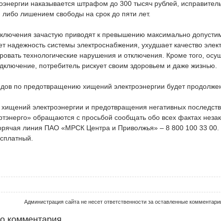
оэнергии наказывается штрафом до 300 тысяч рублей, исправите
т, либо лишением свободы на срок до пяти лет.
ключения зачастую приводят к превышению максимально допустим
ет надежность системы электроснабжения, ухудшает качество элек
ровать технологические нарушения и отключения. Кроме того, осу
дключение, потребитель рискует своим здоровьем и даже жизнью.
дов по предотвращению хищений электроэнергии будет продолже
 хищений электроэнергии и предотвращения негативных последств
тэнерго» обращаются с просьбой сообщать обо всех фактах неза
орячая линия ПАО «МРСК Центра и Приволжья» – 8 800 100 33 00.
сплатный.
Администрация сайта не несет ответственности за оставленные комментари
го комментария