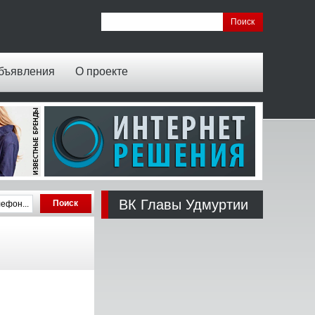
бъявления
О проекте
ВК Главы Удмуртии