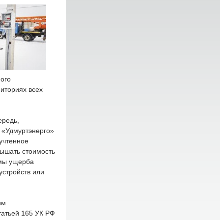
ного
иториях всех
ередь,
 «Удмуртэнерго»
учтенное
вышать стоимость
емы ущерба
стройств или
им
татьей 165 УК РФ