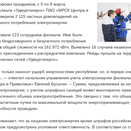
овских праздников, с 5 по 8 марта,
лиала «Удмуртэнерго» ПАО «МРСК Центра и
верили 2 115 частных домовладений на
нного потребления электроэнергии.
вовали 123 сотрудника филиала. Ими были
 бездоговорного и безучетного потребления
в общей сложности на 161 972 кВтч. Выявлено 16 случаев незакон
го присоединения к распредсетям компании. Рейды прошли на терр
ческих сетей «Удмуртэнерго».
только наносит ущерб энергосистеме республики, но, в первую оч
я, — отметил начальник управления учета электроэнергии филиала
а и Приволжья» Евгений Бусыгин. – Сумма, предъявляемая за не
ектроэнергии, с учетом штрафных санкций может многократно пре
есячного объема электропотребления. Это связано с тем, что объ
асчетным путем по максимальной мощности энергопринимающих у
собности проводов».
оминают, что за хищение электроэнергии кроме штрафов российск
ом предусмотрена уголовная ответственность. В соответствии со с