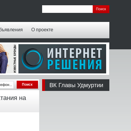
бъявления
О проекте
ВК Главы Удмуртии
тания на