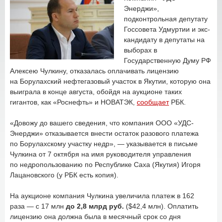
Энерджи»,
подконтрольная депутату
Госсовета Удмуртии и экс-
кандидату в депутаты на
выборах в
Государственную Думу РФ
Алексею Чулкину, отказалась оплачивать лицензию
на Борулахский нефтегазовый участок в Якутии, которую она
выиграла в конце августа, обойдя на аукционе таких
гигантов, как «Роснефть» и НОВАТЭК,
сообщает
РБК.
«Довожу до вашего сведения, что компания ООО «УДС-
Энерджи» отказывается внести остаток разового платежа
по Борулахскому участку недр», — указывается в письме
Чулкина от 7 октября на имя руководителя управления
по недропользованию по Республике Саха (Якутия) Игоря
Лацановского (у РБК есть копия).
На аукционе компания Чулкина увеличила платеж в 162
раза — с 17 млн
до 2,8 млрд руб.
($42,4 млн). Оплатить
лицензию она должна была в месячный срок со дня