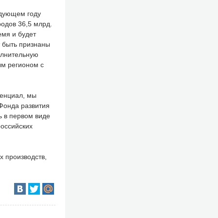
едующем году
одов 36,5 млрд.
емя и будет
т быть признаны
олнительную
ым регионом с
тенциал, мы
Фонда развития
ь в первом виде
российских
х производств,