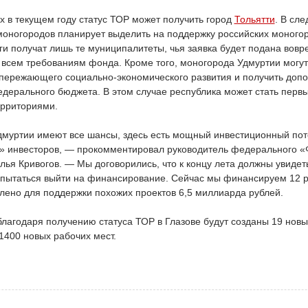
х в текущем году статус ТОР может получить город
Тольятти
. В сл
моногородов планирует выделить на поддержку российских моногор
ги получат лишь те муниципалитеты, чья заявка будет подана вовр
ь всем требованиям фонда. Кроме того, моногорода Удмуртии могу
пережающего социально-экономического развития и получить доп
едерального бюджета. В этом случае республика может стать перв
ерриториями.
дмуртии имеют все шансы, здесь есть мощный инвестиционный по
» инвесторов, — прокомментировал руководитель федерального «
ья Кривогов. — Мы договорились, что к концу лета должны увидет
попытаться выйти на финансирование. Сейчас мы финансируем 12 
лено для поддержки похожих проектов 6,5 миллиарда рублей.
лагодаря получению статуса ТОР в Глазове будут созданы 19 новы
1400 новых рабочих мест.