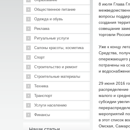
8 июля Глава Гл
Общественное питание
межведомственн
вопросы поддер
Одежда и обувь
создания терри
совещание заме
Реклама
торговли Росси
Ритуальные услуги
Уже к концу лет
Салоны красоты, косметика
Средства, полу
Спорт
опережающего р
потрачены на со
Строительство и ремонт
и водоснабжени
Строительные материалы
29 июня 2016 г
Техника
распределение 
малого и средне
Транспорт
субсидии увели
Услуги населению
перераспределе
мероприятий по
Финансы
в этот список в
Омская, Самарск
Наши статьи