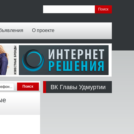
бъявления
О проекте
ВК Главы Удмуртии
ые