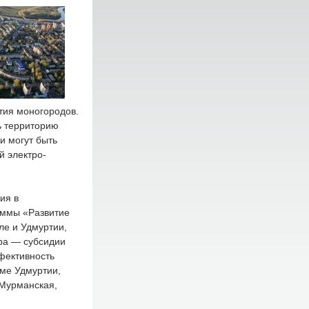
тия моногородов.
ь территорию
и могут быть
й электро-
ия в
аммы «Развитие
ле и Удмуртии,
ра — субсидии
фективность
ме Удмуртии,
 Мурманская,