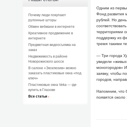
Одним из первы
Фонд развития 
Почему люди покупают
рублей. Но день
рулонные шторы
соответствоват
Обмен вебмани в интернете
территориями о
Креативное продвижение в
поддержку из ф
интернете
тремя такими т
Предметная видеосъемка на
заказ
— Три города У
Недвижимость в районе
увидели «живых
Новорожиского шоссе
моногородов» Ил
В салоне «Эксклюзив» можно
заказать пластиковые окна «под
заявку, чтобы 
ключ»
городов, направ
Пластиковые окна Veka — где
купить в Глазове
Напомним, что б
Все статьи
появятся около 