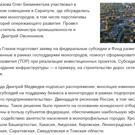
азова Олег Бекмеметьев участвовал в
ом совещании в Сарапуле, где обсуждались
жки моногородов, в том числе перспективы
торий опережающего развития. Провел
ститель министра промышленности и
и Дмитрий Овсянников.
а Глазов подготовит заявку на федеральные субсидии в Фонд разви
ченные в рамках господдержки моногородов, помогут сформироват
азвития (ТОР) при реализации инвестиционных проектов. Субсиди
здание инфраструктуры — к примеру, на строительство дорог, сете
я.
ода Дмитрий Медведев подписал распоряжение, вносящее изменен
субсидий на поддержку бизнеса в моногородах в рамках подпрогр
го предпринимательства». Двенадцати регионам России, в том чис
чены. Такое решение было принято на основании конкурсного отбо
ны в пользу субъектов федерации, обеспечивших наибольшую эф
 содействию занятости населения в монопрофильных городах. Кро
ошли Башкортостан, Хакасия, Амурская, Кировская, Ленинградская,
ая, Саратовская, Свердловская и Томская области.