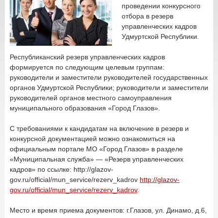
проведении конкурсного
отбора в резерв
управленческих кадров
Удмуртской Республики.
Республиканский резерв управленческих кадров
формируется по следующим целевым группам:
руководители и заместители руководителей государственных
органов Удмуртской Республики; руководители и заместители
руководителей органов местного самоуправления
муниципального образования «Город Глазов».
С требованиями к кандидатам на включение в резерв и
конкурсной документацией можно ознакомиться на
официальным портале МО «Город Глазов» в разделе
«Муниципальная служба» — «Резерв управленческих
кадров» по ссылке: http://glazov-
gov.ru/official/mun_service/rezerv_kadrov
http://glazov-
gov.ru/official/mun_service/rezerv_kadrov
.
Место и время приема документов: г.Глазов, ул. Динамо, д.6,