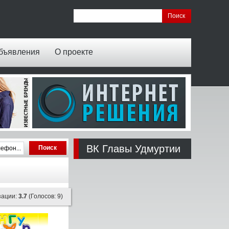
бъявления
О проекте
ВК Главы Удмуртии
зации:
3.7
(Голосов: 9)