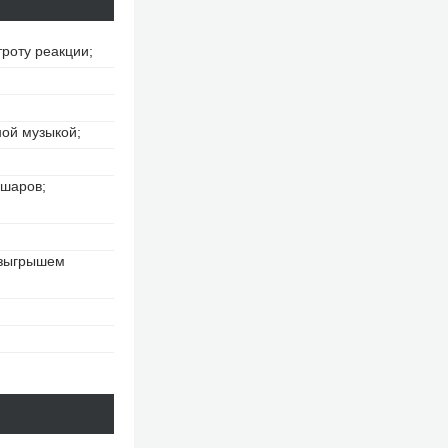
роту реакции;
ной музыкой;
 шаров;
озыгрышем