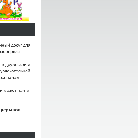
нный досуг для
 сюрпризы!
 в дружеской и
 увлекательной
рсоналом.
й может найти
ерерывов.