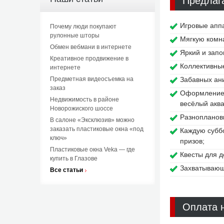
Предлаг
Игровые аппа
Почему люди покупают
рулонные шторы
Мягкую комна
Обмен вебмани в интернете
Яркий и зап
Креативное продвижение в
Коллективные
интернете
Предметная видеосъемка на
Забавных ани
заказ
Оформление 
Недвижимость в районе
весёлый аква
Новорожиского шоссе
Разноплановы
В салоне «Эксклюзив» можно
заказать пластиковые окна «под
Каждую субб
ключ»
призов;
Пластиковые окна Veka — где
Квесты для д
купить в Глазове
Захватывающ
Все статьи
Оплата н