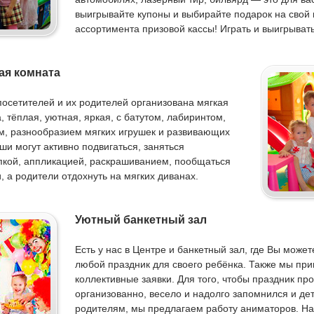
выигрывайте купоны и выбирайте подарок на свой в
ассортимента призовой кассы! Играть и выигрывать
ая комната
осетителей и их родителей организована мягкая
, тёплая, уютная, яркая, с батутом, лабиринтом,
м, разнообразием мягких игрушек и развивающих
ши могут активно подвигаться, заняться
пкой, аппликацией, раскрашиванием, пообщаться
, а родители отдохнуть на мягких диванах.
Уютный банкетный зал
Есть у нас в Центре и банкетный зал, где Вы может
любой праздник для своего ребёнка. Также мы пр
коллективные заявки. Для того, чтобы праздник пр
организованно, весело и надолго запомнился и дет
родителям, мы предлагаем работу аниматоров. Н