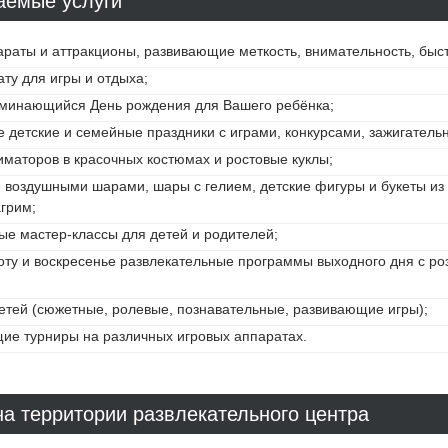
аемые услуги
раты и аттракционы, развивающие меткость, внимательность, быст
ту для игры и отдыха;
оминающийся День рождения для Вашего ребёнка;
 детские и семейные праздники с играми, конкурсами, зажигатель
маторов в красочных костюмах и ростовые куклы;
воздушными шарами, шары с гелием, детские фигуры и букеты из
грим;
е мастер-классы для детей и родителей;
оту и воскресенье развлекательные программы выходного дня с р
етей (сюжетные, ролевые, познавательные, развивающие игры);
ие турниры на различных игровых аппаратах.
а территории развлекательного центра