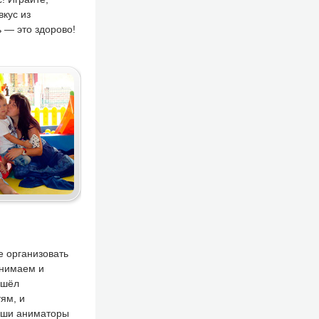
кус из
 — это здорово!
е организовать
инимаем и
ошёл
ям, и
аши аниматоры