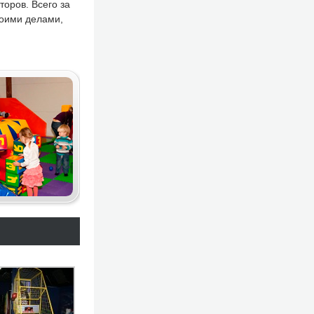
оров. Всего за
воими делами,