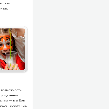
естных
изит,
ь возможность
о родителям
 делам — мы Вам
ведет время под