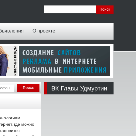
бъявления
О проекте
ВК Главы Удмуртии
хнологиям.
ернет, где можно
тановится