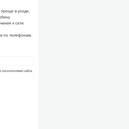
 проще в уходе,
убину
чения к сети.
ив по телефонам,
и посетителями сайта.