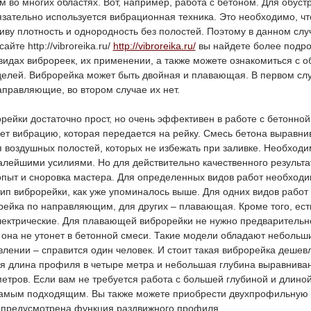
 во многих областях. Вот, например, работа с бетоном. Для обуст
язательно используется вибрационная техника. Это необходимо, ч
ву плотность и однородность без полостей. Поэтому в данном слу
айте http://vibroreika.ru/
http://vibroreika.ru/
вы найдете более подр
идах виброреек, их применении, а также можете ознакомиться с о
елей. Виброрейка может быть двойная и плавающая. В первом сл
правляющие, во втором случае их нет.
ейки достаточно прост, но очень эффективен в работе с бетонной
ет вибрацию, которая передается на рейку. Смесь бетона выравни
я воздушных полостей, которых не избежать при заливке. Необход
алейшими усилиями. Но для действительно качественного результа
пыт и сноровка мастера. Для определенных видов работ необходи
ип виброрейки, как уже упоминалось выше. Для одних видов работ
рейка по направляющим, для других – плавающая. Кроме того, ест
лектрические. Для плавающей виброрейки не нужно предварительн
она не утонет в бетонной смеси. Такие модели обладают небольш
влении – справится один человек. И стоит такая виброрейка дешев
ся длина профиля в четыре метра и небольшая глубина выравниван
етров. Если вам не требуется работа с большей глубиной и длиной
самым подходящим. Вы также можете приобрести двухпрофильную
е предусмотрена функция раздвижного профиля.