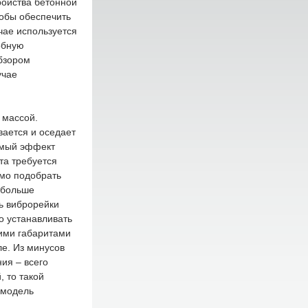
ройства бетонной
тобы обеспечить
чае используется
обную
бзором
учае
 массой.
вается и оседает
имый эффект
та требуется
мо подобрать
 больше
ь виброрейки
о устанавливать
ими габаритами
ле. Из минусов
ия – всего
, то такой
 модель