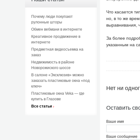
Что касается ти
Почему люди покупают
но, в то же вр
рулонные шторы
выравнивания, ч
Обмен вебмани в интернете
Креативное продвижение в
За более подро
интернете
указанным на са
Предметная видеосъемка на
заказ
Недвижимость в районе
Новорожиского шоссе
В салоне «Эксклюзив» можно
заказать пластиковые окна «под
ключ»
Нет ни одно
Пластиковые окна Veka — где
купить в Глазове
Все статьи
Оставить св
Ваше имя
Ваше сообщение