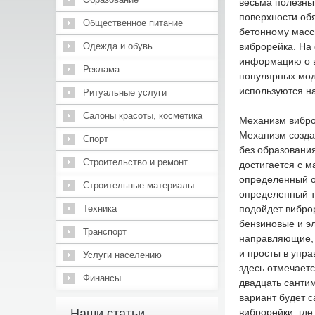
весьма полезным
поверхности об
Общественное питание
бетонному масси
Одежда и обувь
виброрейка. На с
информацию о в
Реклама
популярных мод
используются на
Ритуальные услуги
Салоны красоты, косметика
Механизм виброр
Механизм созда
Спорт
без образовани
Строительство и ремонт
достигается с м
определенный о
Строительные материалы
определенный т
Техника
подойдет вибро
бензиновые и э
Транспорт
направляющие, 
и просты в упра
Услуги населению
здесь отмечает
Финансы
двадцать сантим
вариант будет 
Наши статьи
виброрейки, гд