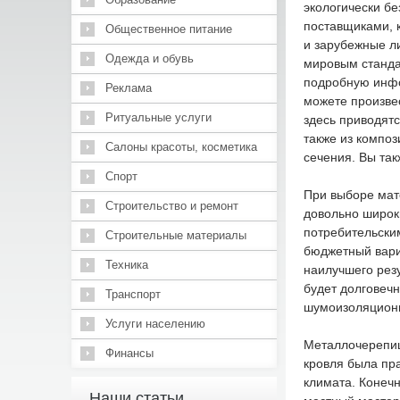
экологически б
поставщиками, 
Общественное питание
и зарубежные ли
Одежда и обувь
мировым станда
подробную инфо
Реклама
можете произве
Ритуальные услуги
здесь приводятс
также из композ
Салоны красоты, косметика
сечения. Вы так
Спорт
При выборе мате
Строительство и ремонт
довольно широк
потребительски
Строительные материалы
бюджетный вари
Техника
наилучшего рез
будет долговечн
Транспорт
шумоизоляционн
Услуги населению
Металлочерепиц
Финансы
кровля была пра
климата. Конеч
Наши статьи