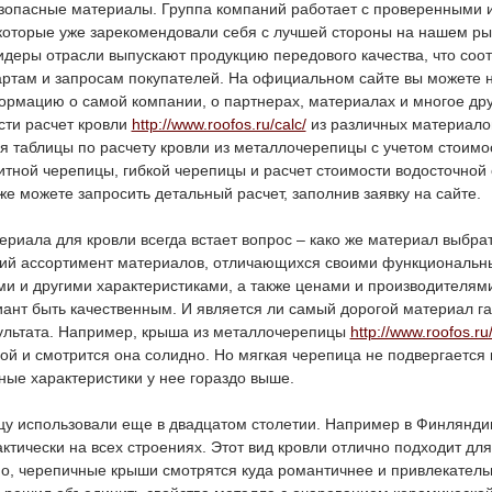
езопасные материалы. Группа компаний работает с проверенными
которые уже зарекомендовали себя с лучшей стороны на нашем ры
деры отрасли выпускают продукцию передового качества, что соот
ртам и запросам покупателей. На официальном сайте вы можете 
рмацию о самой компании, о партнерах, материалах и многое дру
сти расчет кровли
http://www.roofos.ru/calc/
из различных материало
я таблицы по расчету кровли из металлочерепицы с учетом стоимо
итной черепицы, гибкой черепицы и расчет стоимости водосточной 
же можете запросить детальный расчет, заполнив заявку на сайте.
риала для кровли всегда встает вопрос – како же материал выбра
ий ассортимент материалов, отличающихся своими функциональн
ми и другими характеристиками, а также ценами и производителям
ант быть качественным. И является ли самый дорогой материал г
ультата. Например, крыша из металлочерепицы
http://www.roofos.ru/
ой и смотрится она солидно. Но мягкая черепица не подвергается 
ые характеристики у нее гораздо выше.
у использовали еще в двадцатом столетии. Например в Финлянди
ктически на всех строениях. Этот вид кровли отлично подходит дл
но, черепичные крыши смотрятся куда романтичнее и привлекатель