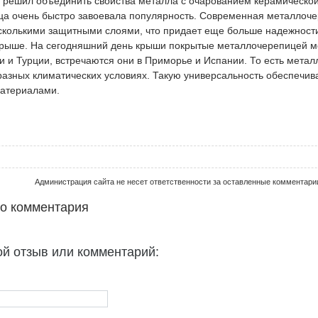
 решил объединить свойства металла с очарованием керамическо
а очень быстро завоевала популярность. Современная металлоч
сколькими защитными слоями, что придает еще больше надежност
крыше. На сегодняшний день крыши покрытые металлочерепицей м
и и Турции, встречаются они в Приморье и Испании. То есть мета
разных климатических условиях. Такую универсальность обеспечив
атериалами.
Администрация сайта не несет ответственности за оставленные комментари
го комментария
ой отзыв или комментарий: