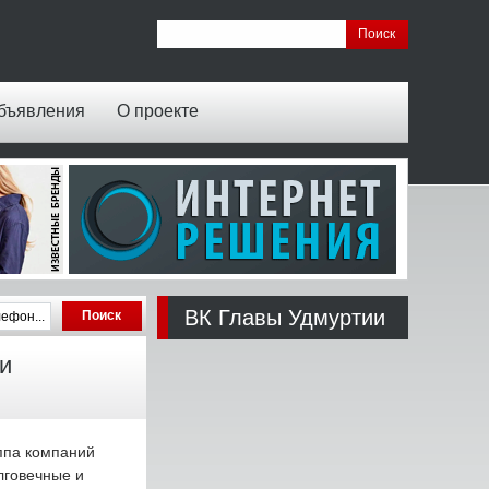
бъявления
О проекте
ВК Главы Удмуртии
и
ппа компаний
лговечные и