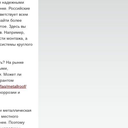
 и надежными
нке. Российские
ветствует всем
найти более
гое. Здесь вы
в. Например,
сти монтажа, а
системы круглого
ть? На рынке
ыми,
и. Может ли
арантом
faq/metallroof/
коррозии и
и металлическая
я местного
нее. Поэтому