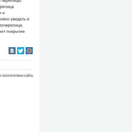
й черепицы.
ерепица
и и
ожно увидеть и
ллочерепица
ает покрытие
и посетителями сайта.