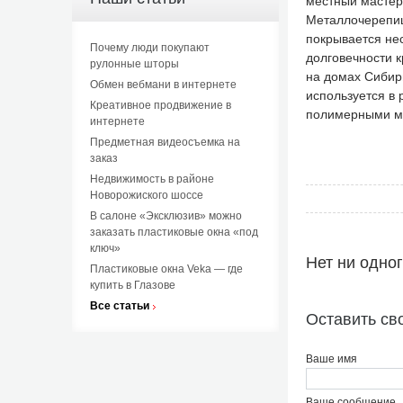
местный мастер
Металлочерепиц
покрывается не
Почему люди покупают
долговечности 
рулонные шторы
на домах Сибир
Обмен вебмани в интернете
используется в 
Креативное продвижение в
полимерными м
интернете
Предметная видеосъемка на
заказ
Недвижимость в районе
Новорожиского шоссе
В салоне «Эксклюзив» можно
заказать пластиковые окна «под
ключ»
Нет ни одно
Пластиковые окна Veka — где
купить в Глазове
Все статьи
Оставить св
Ваше имя
Ваше сообщение