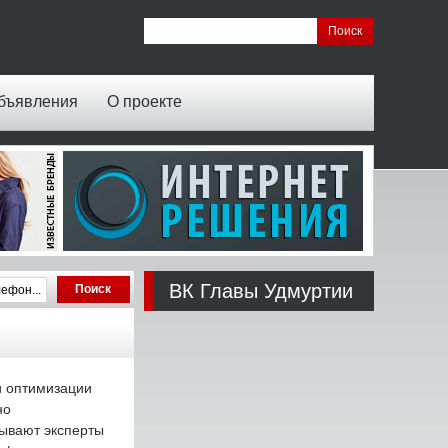
бъявления
О проекте
ВК Главы Удмуртии
и оптимизации
но
зывают эксперты