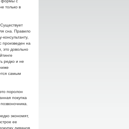
й формы с
не только в
 Существует
ля сна. Правило
-консультанту,
с произведен на
и, это довольно
йтинге
ь редко и не
 ниже
ется самым
это поролон
данная покупка
 позвоночника.
едко экономят,
ыстрое ее
покупку диванов