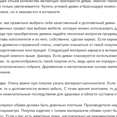
даре объем количества желающих приобрести диван, именно тако
только увеличивается. Купить угловой диван в Краснодаре можно 
ине, но и заказав его в интернете.
, как правильно выбрать себе качественный и долговечный диван.
твенных правил при выборе мебели, которую можно использовать д
гда при приобретении дивана задайте несколько вопросов продавцу
ава наполнителя и из чего, собственно, сделан каркас. Если карка
з древесно-стружечной плиты, советуем отказаться от такой покупк
недолговечная конструкция. Следующий материал каркаса в антире
оящий немного выше, фанера. Если диван планируется использоват
, то целесообразность такой покупки есть, ведь цена на порядок
металлического собрата. Деревянная и металлическая основа явля
ением.
ва. Очень важно при покупке узнать материал наполнителя. Если 
и, то о долговечности можно забыть. С точки зрения анатомии, то 
к нежелательным последствиям для здоровья в области суставов и
атериал обивки должен быть довольно плотным. Производители нер
 параметре. Покупка изделия с тонким материалом обивки сулит б
ос. Если у вас есть животные дома, настоятельно не рекомендуем 