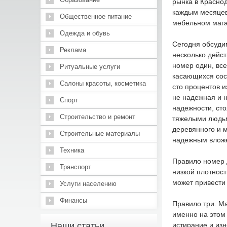
рынка в Красно
каждым месяцев 
Общественное питание
мебельном магаз
Одежда и обувь
Сегодня обсудим
Реклама
несколько дейс
номер один, все
Ритуальные услуги
касающихся сост
Салоны красоты, косметика
сто процентов и
не надежная и 
Спорт
надежности, ст
Строительство и ремонт
тяжелыми людьми
деревянного и 
Строительные материалы
надежным влож
Техника
Правило номер д
Транспорт
низкой плотност
может привести 
Услуги населению
Финансы
Правило три. М
именно на этом
Наши статьи
истирание и изн