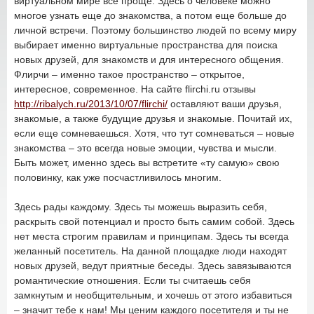
виртуальном мире все проще. Здесь о человеке можно
многое узнать еще до знакомства, а потом еще больше до
личной встречи. Поэтому большинство людей по всему миру
выбирает именно виртуальные пространства для поиска
новых друзей, для знакомств и для интересного общения.
Флирчи – именно такое пространство – открытое,
интересное, современное. На сайте flirchi.ru отзывы
http://ribalych.ru/2013/10/07/flirchi/
оставляют ваши друзья,
знакомые, а также будущие друзья и знакомые. Почитай их,
если еще сомневаешься. Хотя, что тут сомневаться – новые
знакомства – это всегда новые эмоции, чувства и мысли.
Быть может, именно здесь вы встретите «ту самую» свою
половинку, как уже посчастливилось многим.
Здесь рады каждому. Здесь ты можешь выразить себя,
раскрыть свой потенциал и просто быть самим собой. Здесь
нет места строгим правилам и принципам. Здесь ты всегда
желанный посетитель. На данной площадке люди находят
новых друзей, ведут приятные беседы. Здесь завязываются
романтические отношения. Если ты считаешь себя
замкнутым и необщительным, и хочешь от этого избавиться
– значит тебе к нам! Мы ценим каждого посетителя и ты не