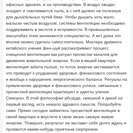
офисных зданиях, и на производствах. В воздух оводах
оседает и скапливается пыль, а с ней далеко не полезные
для дыхательных путей бяки. Чтобы дышать хоть мало-
мальски чистым воздухом, системы вентиляции необходимо
поддерживать в чистоте и исправности. В промышленных
масштабах этим занимаются специалисты. А вот дома это
вполне можно сделать самостоятельно. Мастера древнего
китайского учения фен-шуй рассматривают процесс
очищения вентиляции как ритуал прочистки каналов для
движения живительной энергии. Если в вашей квартире
вентиляция забита пылью, то поток энергии застаивается,
что приводит к ухудшению здоровья, финансового состояния
и вообще к нарушению энергетического баланса. Ритуалы на
привлечение здоровья и финансового успеха, связанные с
прочисткой вентиляции практикуют и адепты учения
Симорон. В этой философии абсурда, смешной и дикой на
первый взгляд, есть немало здравого смысла. Попробуйте
сами. Прямо сегодня займитесь прочисткой вентиляции в
своей квартире и впустите в свою жизнь свежую живую
энергию. Поверьте, результат не заставит себя долго ждать и
проявится каким-нибудь приятным сюрпризом.