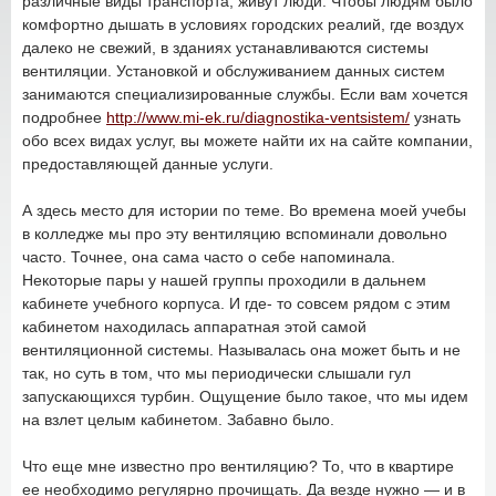
различные виды транспорта, живут люди. Чтобы людям было
комфортно дышать в условиях городских реалий, где воздух
далеко не свежий, в зданиях устанавливаются системы
вентиляции. Установкой и обслуживанием данных систем
занимаются специализированные службы. Если вам хочется
подробнее
http://www.mi-ek.ru/diagnostika-ventsistem/
узнать
обо всех видах услуг, вы можете найти их на сайте компании,
предоставляющей данные услуги.
А здесь место для истории по теме. Во времена моей учебы
в колледже мы про эту вентиляцию вспоминали довольно
часто. Точнее, она сама часто о себе напоминала.
Некоторые пары у нашей группы проходили в дальнем
кабинете учебного корпуса. И где- то совсем рядом с этим
кабинетом находилась аппаратная этой самой
вентиляционной системы. Называлась она может быть и не
так, но суть в том, что мы периодически слышали гул
запускающихся турбин. Ощущение было такое, что мы идем
на взлет целым кабинетом. Забавно было.
Что еще мне известно про вентиляцию? То, что в квартире
ее необходимо регулярно прочищать. Да везде нужно — и в