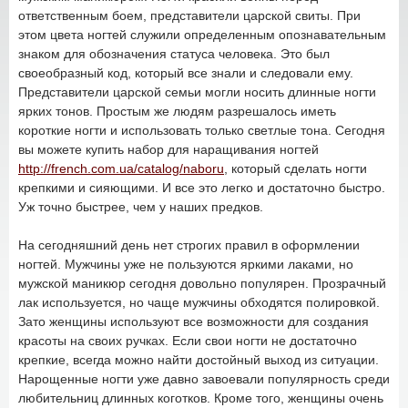
ответственным боем, представители царской свиты. При
этом цвета ногтей служили определенным опознавательным
знаком для обозначения статуса человека. Это был
своеобразный код, который все знали и следовали ему.
Представители царской семьи могли носить длинные ногти
ярких тонов. Простым же людям разрешалось иметь
короткие ногти и использовать только светлые тона. Сегодня
вы можете купить набор для наращивания ногтей
http://french.com.ua/catalog/naboru
, который сделать ногти
крепкими и сияющими. И все это легко и достаточно быстро.
Уж точно быстрее, чем у наших предков.
На сегодняшний день нет строгих правил в оформлении
ногтей. Мужчины уже не пользуются яркими лаками, но
мужской маникюр сегодня довольно популярен. Прозрачный
лак используется, но чаще мужчины обходятся полировкой.
Зато женщины используют все возможности для создания
красоты на своих ручках. Если свои ногти не достаточно
крепкие, всегда можно найти достойный выход из ситуации.
Нарощенные ногти уже давно завоевали популярность среди
любительниц длинных коготков. Кроме того, женщины очень