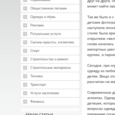
друг на друга, 
может найти пре
Общественное питание
Одежда и обувь
Так же было и с
детские фотогра
Реклама
наступила эпоха
стиляг была ярк
Ритуальные услуги
открытием «жел
Салоны красоты, косметика
снова началась 
импортных шмот
Спорт
куртках, а парн
Строительство и ремонт
Сегодня, при ог
Строительные материалы
одежду из любой
Техника
детям. Вещи это
рассчитан на ма
Транспорт
Современные дет
Услуги населению
аспектах. Одежд
Финансы
детишек, которы
вопросах одежды
Наши статьи
признание соци