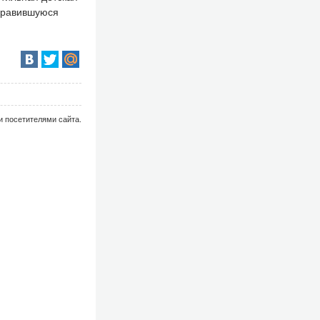
онравившуюся
и посетителями сайта.