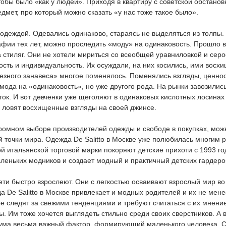
чтобы было «как у людей». Приходя в квартиру с советской обстано
дмет, про который можно сказать «у нас тоже такое было».
 одеждой. Одевались одинаково, стараясь не выделяться из толпы.
фии тех лет, можно проследить «моду» на одинаковость. Прошло в
 стиляг. Они не хотели мириться со всеобщей уравниловкой и сер
ость и индивидуальность. Их осуждали, на них косились, ими восх
езного занавеса» многое поменялось. Поменялись взгляды, ценнос
мода на «одинаковость», но уже другого рода. На рынки завозилис
ок. И вот девченки уже щеголяют в одинаковых кислотных лосинах
и ловят восхищенные взгляды на своей джинсе.
ромном выборе производителей одежды и свободе в покупках, можн
 точки мира. Одежда De Salitto в Москве уже полюбилась многим 
й итальянской торговой марки покоряют детские прихоти с 1993 го
леньких модников и создает модный и практичный детских гардеро
и быстро взрослеют. Они с легкостью осваивают взрослый мир во 
а De Salitto в Москве привлекает и модных родителей и их не мен
е следят за свежими тенденциями и требуют считаться с их мнени
. Им тоже хочется выглядеть стильно среди своих сверстников. А в
ума весьма важный фактор, формирующий маленького человека. С