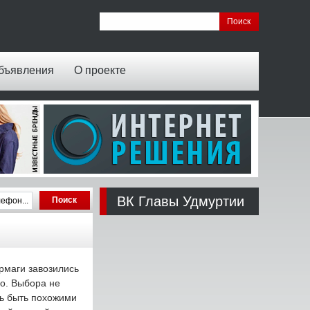
бъявления
О проекте
ВК Главы Удмуртии
рмаги завозились
ло. Выбора не
сь быть похожими