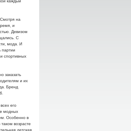
вкой каждый
 Смотря на
ремя, и
остью. Девизом
ищались. С
ти, мода. И
ь партии
 и спортивных
о заказать
родителям и их
да. Бренд
б.
всех его
ее модных
ем. Особенно в
 таком возрасте
тильная детская