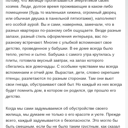
потому, что жилище пропитывается энергетикой своих
хозяев. Люди, долгое время проживающие в каком-либо
помещении (будь то маленькая хижина, огромный дворец
или обычная двушка в панельной пятиэтажке), наполняют
его особой аурой. Вы и сами, наверняка, замечали, что в
разных квартирах по-разному себя ощущаете. Везде разные
запахи, разный стиль оформления интерьера, вас по-
разному встречают. Многие с улыбкой вспоминают свое
детство, проведенное у бабушки. В ее доме всегда было
тепло, уютно и сытно. Бабушка с самого утра крутилась у
плиты, готовила вкусный завтрак, на запах которого
сбегались все домочадцы. С особыми чувствами мы всегда
вспоминаем и отчий дом. Вырастая, дети, словно окрепшие
птенцы, разлетаются по разным сторонам. Там они вьют
свои гнезда, обустраивают свой быт. Но каждый из них всегда
будет помнить дом, в котором он родился, где прошло его
детство.
Когда мы сами задумываемся об обустройстве своего
жилища, мы думаем не только о его красоте и уюте. Прежде
всего, каждый задумывается о безопасности. Это могло бы
быть смешным, если бы не было таким грустным, как сказал