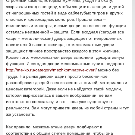
Огромный камень, которым мужчины, уходя на охоту,
закрывали вход в пещеру, чтобы защитить женщин и детей
от непрошенных гостей в виде саблезубых тигров и других
опасных и кровожадных монстров. Прошли века –
изменились и монстры, и сами двери, но основная функция
осталась неизменной – защита. Если входная (сегодня все
чаще – металлическая) дверь защищает от непрошенных
посетителей вашего жилища, то межкомнатные двери
защищают личное пространство каждого в этом жилище.
Кроме того, межкомнатная дверь выполняет декоративную
функцию. И сегодня двери межкомнатные купить недорого
http://me-ko.ru/category/mezhkomnatnye-dveri/
можно без
труда. На рынке дверей царит просто бесконечное
разнообразие дверей всех извсестных стилей, материалов и
ценовых категорий. Даже если не найдется такой модели,
которая вырисовалась в вашем воображении, ее вам
изготовят по спецзаказу, и вот – она уже существует в
реальности. Вам могут привезти дверь из любой страны и тут
же установить.
Как правило, межкомнатные двери подбирают в
соответствии с общим стилем помещения, чтобы она