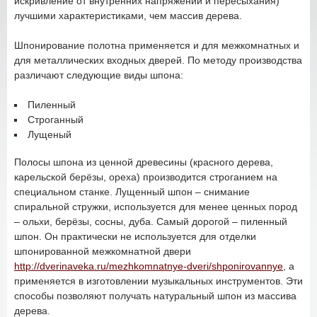
искривление от внутренних напряжений и пересыхания)
лучшими характеристиками, чем массив дерева.
Шпонирование полотна применяется и для межкомнатных и
для металлических входных дверей. По методу производства
различают следующие виды шпона:
Пиленный
Строганный
Лущеный
Полосы шпона из ценной древесины (красного дерева,
карельской берёзы, ореха) производится строганием на
специальном станке. Лущенный шпон – снимание
спиральной стружки, используется для менее ценных пород
– ольхи, берёзы, сосны, дуба. Самый дорогой – пиленный
шпон. Он практически не используется для отделки
шпонированной межкомнатной двери
http://dverinaveka.ru/mezhkomnatnye-dveri/shponirovannye
, а
применяется в изготовлении музыкальных инструментов. Эти
способы позволяют получать натуральный шпон из массива
дерева.