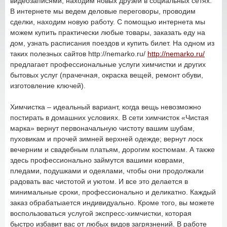
видеозаписями, находим новых друзей в социальных сетях.
В интернете мы ведем деловые переговоры, проводим
сделки, находим новую работу. С помощью интернета мы
можем купить практически любые товары, заказать еду на
дом, узнать расписания поездов и купить билет. На одном из
таких полезных сайтов http://nemarko.ru/
http://nemarko.ru/
предлагает профессиональные услуги химчистки и других
бытовых услуг (прачечная, окраска вещей, ремонт обуви,
изготовление ключей).
Химчистка – идеальный вариант, когда вещь невозможно
постирать в домашних условиях. В сети химчисток «Чистая
марка» вернут первоначальную чистоту вашим шубам,
пуховикам и прочей зимней верхней одежде; вернут лоск
вечерним и свадебным платьям, дорогим костюмам. А также
здесь профессионально займутся вашими коврами,
пледами, подушками и одеялами, чтобы они продолжали
радовать вас чистотой и уютом. И все это делается в
минимальные сроки, профессионально и деликатно. Каждый
заказ обрабатыается индивидуально. Кроме того, вы можете
воспользоваться услугой экспресс-химчистки, которая
быстро избавит вас от любых видов загрязнений. В работе