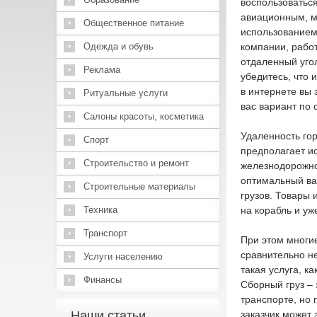
воспользоватьс
авиационным, мо
Общественное питание
использованием
Одежда и обувь
компании, работ
отдаленный угол
Реклама
убедитесь, что 
в интернете вы 
Ритуальные услуги
вас вариант по 
Салоны красоты, косметика
Удаленность гор
Спорт
предполагает ис
Строительство и ремонт
железнодорожно
оптимальный ва
Строительные материалы
грузов. Товары 
Техника
на корабль и уж
Транспорт
При этом многие
сравнительно н
Услуги населению
такая услуга, к
Финансы
Сборный груз – 
транспорте, но
Наши статьи
заказчик может 