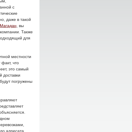
ым,
анной с
тические
о, даже в такой
 Магадан
, вы
 компании. Также
 подходящий для
упной местности
факт, что
еет, это самый
й доставки
 будут погружены
тправляют
редставляет
 объясняется.
одном
еревозками,
до адресата.