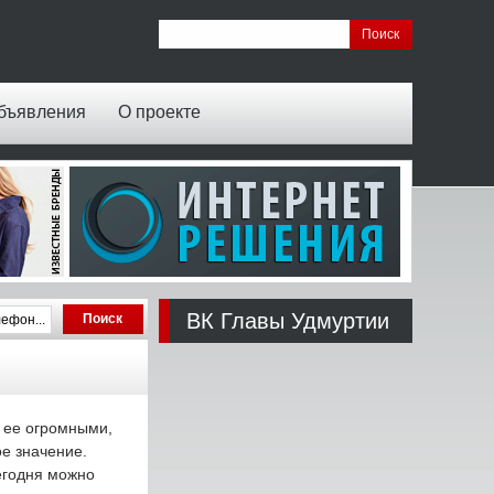
бъявления
О проекте
ВК Главы Удмуртии
с ее огромными,
е значение.
егодня можно