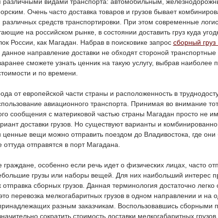
я различными видами транспорта: автомобильным, железнодорожн
рским. Очень часто доставка товаров и грузов бывает комбиниров
 различных средств транспортировки. При этом современные логис
ающие на российском рынке, в состоянии доставить груз куда угодн
ок России, как Магадан. Набрав в поисковике запрос
сборный груз
и данное направление доставки не обходят стороной транспортные
заранее сможете узнать ценник на такую услугу, выбрав наиболее
стоимости и по времени.
ода от европейской части страны и расположенность в труднодост
пользование авиационного транспорта. Принимая во внимание тот 
го сообщения с материковой частью страны Магадан просто не им
риант доставки грузов. Но существуют варианты и комбинированно
и ценные вещи можно отправить поездом до Владивостока, где они
е оттуда отправятся в порт Магадана.
 граждане, особенно если речь идет о физических лицах, часто о
ебольшие грузы или наборы вещей. Для них наибольший интерес п
ак отправка сборных грузов. Данная терминология достаточно легко
это перевозка мелкогабаритных грузов в одном направлении и на 
 принадлежащих разным заказчикам. Воспользовавшись сборными п
значительно сократить стоимость доставки мелкогабаритных грузов 