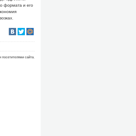
о формата и его
экономия
возках.
и посетителями сайта.