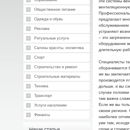
эти системы вен
вентиляционную
Общественное питание
Профессиональ
Одежда и обувь
предлагают мно
обслуживанием 
Реклама
устраняют возн
– это загрязнен
Ритуальные услуги
оборудование в
Салоны красоты, косметика
длительную раб
Спорт
Специалисты та
Строительство и ремонт
оборачивается 
же вы заключает
Строительные материалы
производится п
Техника
дольше, и вы сэ
случае поломки 
Транспорт
там важна слаже
Если же вы толь
Услуги населению
своем регионе. 
Финансы
наиболее оптим
уже там, исходя
Наши статьи
сроки и стоимос