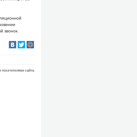
иляционной
новении
й звонок.
и посетителями сайта.