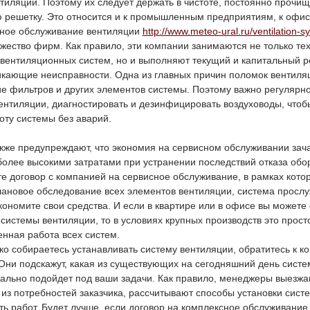
тиляции. Поэтому их следует держать в чистоте, постоянно прочи
 решетку. Это относится и к промышленным предприятиям, к офи
ное обслуживание вентиляции
http://www.meteo-ural.ru/ventilation-s
жество фирм. Как правило, эти компании занимаются не только те
вентиляционных систем, но и выполняют текущий и капитальный ре
икающие неисправности. Одна из главных причин поломок вентиля
ие фильтров и других элементов системы. Поэтому важно регулярно
ентиляции, диагностировать и дезинфицировать воздуховоды, чтоб
оту системы без аварий.
кже предупреждают, что экономия на сервисном обслуживании зач
более высокими затратами при устранении последствий отказа обо
е договор с компанией на сервисное обслуживание, в рамках кото
лановое обследование всех элементов вентиляции, система прослу
кономите свои средства. И если в квартире или в офисе вы можете 
системы вентиляции, то в условиях крупных производств это прост
нная работа всех систем.
ко собираетесь устанавливать систему вентиляции, обратитесь к ко
Они подскажут, какая из существующих на сегодняшний день сист
ально подойдет под ваши задачи. Как правило, менеджеры выезжа
 из потребностей заказчика, рассчитывают способы установки сист
ть работ. Будет лучше, если договор на комплексное обслуживание