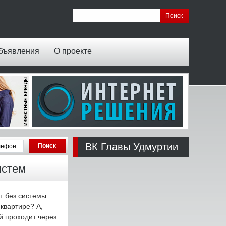
бъявления
О проекте
ВК Главы Удмуртии
истем
т без системы
квартире? А,
й проходит через