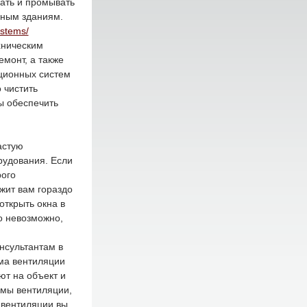
щать и промывать
сным зданиям.
ystems/
хническим
монт, а также
ционных систем
 чистить
ы обеспечить
астую
рудования. Если
рого
жит вам гораздо
открыть окна в
о невозможно,
нсультантам в
ема вентиляции
ют на объект и
емы вентиляции,
 вентиляции вы