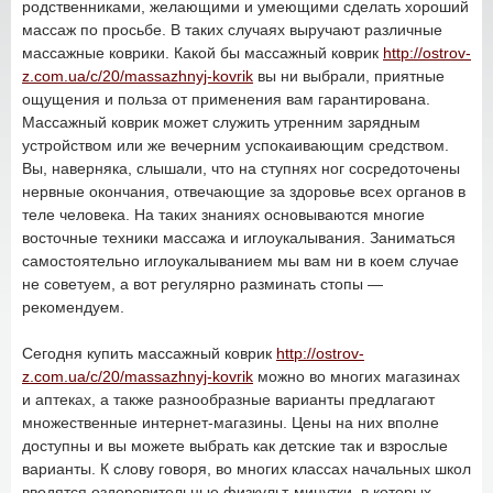
родственниками, желающими и умеющими сделать хороший
массаж по просьбе. В таких случаях выручают различные
массажные коврики. Какой бы массажный коврик
http://ostrov-
z.com.ua/c/20/massazhnyj-kovrik
вы ни выбрали, приятные
ощущения и польза от применения вам гарантирована.
Массажный коврик может служить утренним зарядным
устройством или же вечерним успокаивающим средством.
Вы, наверняка, слышали, что на ступнях ног сосредоточены
нервные окончания, отвечающие за здоровье всех органов в
теле человека. На таких знаниях основываются многие
восточные техники массажа и иглоукалывания. Заниматься
самостоятельно иглоукалыванием мы вам ни в коем случае
не советуем, а вот регулярно разминать стопы —
рекомендуем.
Сегодня купить массажный коврик
http://ostrov-
z.com.ua/c/20/massazhnyj-kovrik
можно во многих магазинах
и аптеках, а также разнообразные варианты предлагают
множественные интернет-магазины. Цены на них вполне
доступны и вы можете выбрать как детские так и взрослые
варианты. К слову говоря, во многих классах начальных школ
вводятся оздоровительные физкульт-минутки, в которых