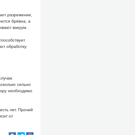
дают разрежение,
ются брёвна, а
ивают вакуум.
способствует
яют обработку
случае
асколько сильно
пору необходимо
есть лет. Прочий
сит от