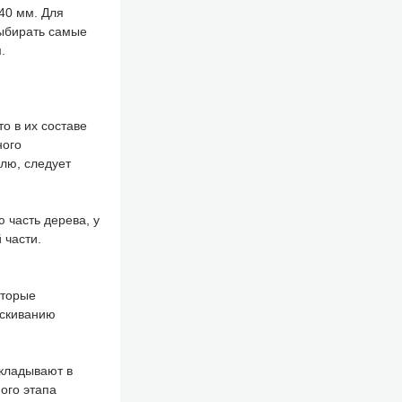
40 мм. Для
выбирать самые
.
о в их составе
ного
лю, следует
часть дерева, у
 части.
оторые
ескиванию
укладывают в
ого этапа