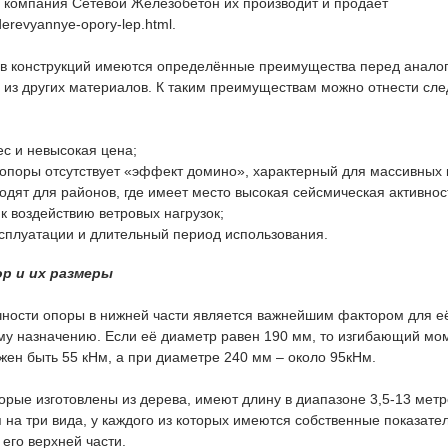
 компания Сетевой Железобетон их производит и продает
/derevyannye-opory-lep.html.
ов конструкций имеются определённые преимущества перед анало
 из других материалов. К таким преимуществам можно отнести сл
с и невысокая цена;
опоры отсутствует «эффект домино», характерный для массивных 
одят для районов, где имеет место высокая сейсмическая активнос
 к воздействию ветровых нагрузок;
ксплуатации и длительный период использования.
р и их размеры
чности опоры в нижней части является важнейшим фактором для е
у назначению. Если её диаметр равен 190 мм, то изгибающий мом
ен быть 55 кНм, а при диаметре 240 мм – около 95кНм.
рые изготовлены из дерева, имеют длину в диапазоне 3,5-13 метр
на три вида, у каждого из которых имеются собственные показате
 его верхней части.