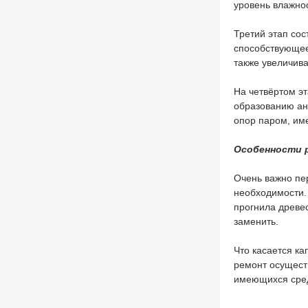
уровень влажно
Третий этап сос
способствующее
также увеличива
На четвёртом эт
образованию ант
опор паром, им
Особенности 
Очень важно пер
необходимости. 
прогнила древес
заменить.
Что касается ка
ремонт осуществ
имеющихся сред