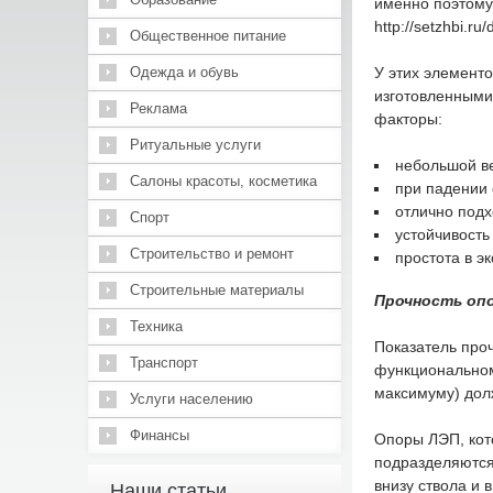
именно поэтому
http://setzhbi.ru
Общественное питание
Одежда и обувь
У этих элемент
изготовленными
Реклама
факторы:
Ритуальные услуги
небольшой ве
Салоны красоты, косметика
при падении 
отлично подх
Спорт
устойчивость
Строительство и ремонт
простота в э
Строительные материалы
Прочность опо
Техника
Показатель про
Транспорт
функциональном
максимуму) долж
Услуги населению
Финансы
Опоры ЛЭП, кото
подразделяются 
внизу ствола и в
Наши статьи