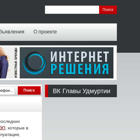
бъявления
О проекте
ВК Главы Удмуртии
последних
ЛЭП
, которые в
плуатации,