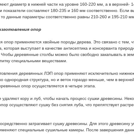
еют диаметр в нижней части на уровне 160-220 мм, а в верхней- 1
и показатели составляют 180-235 и 160 мм соответственно. Если 
 то данные параметры соответственно равны 210-260 и 195-210 мм
изготовления опор
я опор применяются хвойные породы дерева. Это связано с тем, чт
, которая выступает в качестве антисептика и консерванта природ
 Чтобы деревянные столбы можно было свободно закапывать в зем
опитку специальными веществами.
отовления деревянных ЛЭП опор применяют исключительно нижнюю 
ко однородная структура, но и веток гораздо меньше, чем в верхней
еревянных опор осуществляется в четыре этапа.
 удаляют кору и луб, чтобы начать процесс сушки древесины. Нек
пор осуществляют сушку без снятия луба, что препятствует растр
осредственно затрагивает сушку древесины. Для этого древесину 
именяют специальные сушильные камеры. После завершения данн