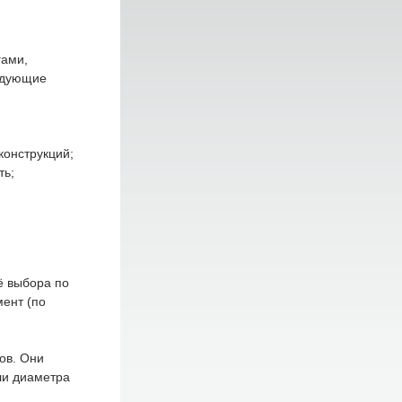
гами,
едующие
конструкций;
ть;
ё выбора по
ент (по
ов. Они
ли диаметра