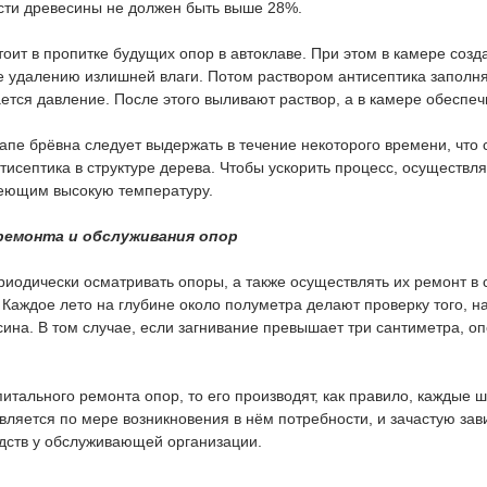
сти древесины не должен быть выше 28%.
тоит в пропитке будущих опор в автоклаве. При этом в камере соз
 удалению излишней влаги. Потом раствором антисептика заполня
ется давление. После этого выливают раствор, а в камере обеспеч
апе брёвна следует выдержать в течение некоторого времени, что 
исептика в структуре дерева. Чтобы ускорить процесс, осуществл
еющим высокую температуру.
ремонта и обслуживания опор
иодически осматривать опоры, а также осуществлять их ремонт в 
Каждое лето на глубине около полуметра делают проверку того, н
ина. В том случае, если загнивание превышает три сантиметра, о
питального ремонта опор, то его производят, как правило, каждые ш
ляется по мере возникновения в нём потребности, и зачастую зави
ств у обслуживающей организации.