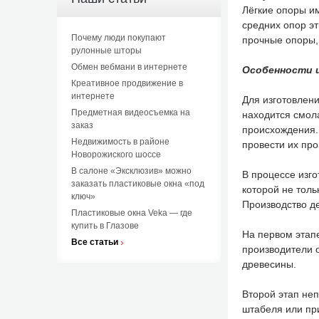
Лёгкие опоры им
средних опор эт
Почему люди покупают
прочные опоры,
рулонные шторы
Обмен вебмани в интернете
Особенности 
Креативное продвижение в
интернете
Для изготовлени
Предметная видеосъемка на
находится смола
заказ
происхождения.
Недвижимость в районе
провести их пр
Новорожиского шоссе
В салоне «Эксклюзив» можно
В процессе изг
заказать пластиковые окна «под
которой не толь
ключ»
Производство д
Пластиковые окна Veka — где
купить в Глазове
На первом этапе
Все статьи
производители о
древесины.
Второй этап неп
штабеля или пр