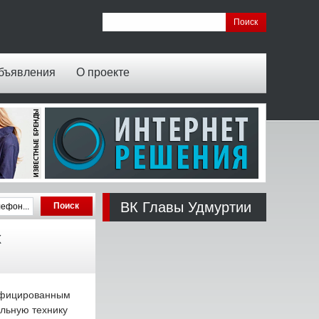
бъявления
О проекте
ВК Главы Удмуртии
х
лифицированным
льную технику