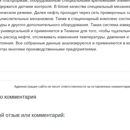
 платформам, оборудованным специальными крепежными элемент
держатся датчики контроля. В блоке качества специальный механи
тическом режиме. Далее нефть проходит через сеть проверочных с
ычислительных механизмов. Также в стационарный комплекс состои
уры и другого дополнительного оборудования. Такая система изме
 универсальной и применяется в Тюмени для того, чтобы тщательн
ть расход нефти, отслеживать изменения температуры, давления и
стояния. Все собранные данные анализируются и применяются в к
етах многими производственными предприятиями.
Администрация сайта не несет ответственности за оставленные комментари
го комментария
ой отзыв или комментарий: