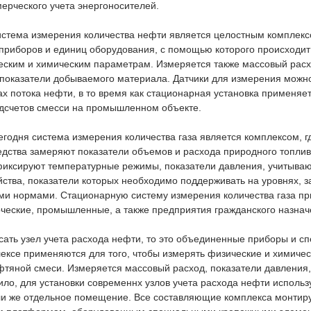
ерческого учета энергоносителей.
стема измерения количества нефти является целостным комплекс
приборов и единиц оборудования, с помощью которого происходи
еским и химическим параметрам. Измеряется также массовый расх
показатели добываемого материала. Датчики для измерения можно
ах потока нефти, в то время как стационарная установка применяе
дсчетов смесси на промышленном объекте.
годня система измерения количества газа является комплексом, г
едства замеряют показатели объемов и расхода природного топлив
фиксируют температурные режимы, показатели давления, учитываю
йства, показатели которых необходимо поддерживать на уровнях, 
ми нормами. Стационарную систему измерения количества газа п
ческие, промышленные, а также предприятия гражданского назнач
сать узел учета расхода нефти, то это объединенные приборы и с
лексе применяются для того, чтобы измерять физические и химиче
тяной смеси. Измеряется массовый расход, показатели давления,
ило, для установки современнх узлов учета расхода нефти использ
ли же отдельное помещение. Все составляющие комплекса монтир