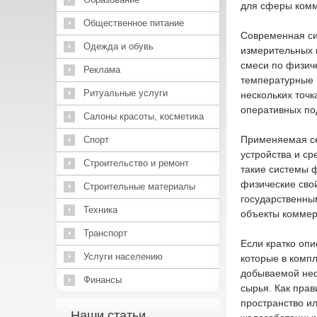
для сферы комм
Общественное питание
Современная си
Одежда и обувь
измерительных 
смеси по физич
Реклама
температурные 
Ритуальные услуги
нескольких точк
оперативных по
Салоны красоты, косметика
Применяемая се
Спорт
устройства и ср
Строительство и ремонт
такие системы 
физические сво
Строительные материалы
государственны
Техника
объекты коммер
Транспорт
Если кратко опи
Услуги населению
которые в комп
добываемой неф
Финансы
сырья. Как прав
пространство и
Наши статьи