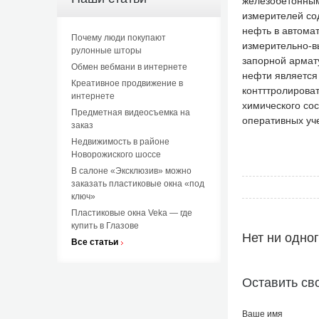
железобетонным
измерителей со
нефть в автома
Почему люди покупают
измерительно-в
рулонные шторы
запорной армат
Обмен вебмани в интернете
нефти является
Креативное продвижение в
контттролирова
интернете
химического со
Предметная видеосъемка на
оперативных уч
заказ
Недвижимость в районе
Новорожиского шоссе
В салоне «Эксклюзив» можно
заказать пластиковые окна «под
ключ»
Пластиковые окна Veka — где
купить в Глазове
Нет ни одно
Все статьи
Оставить св
Ваше имя