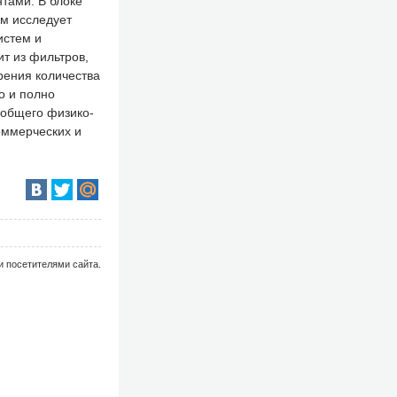
ами. В блоке
зм исследует
истем и
т из фильтров,
рения количества
о и полно
 общего физико-
оммерческих и
и посетителями сайта.