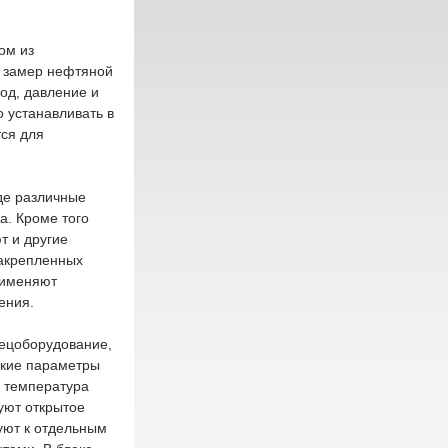
ом из
т замер нефтяной
од, давление и
 устанавливать в
тся для
де различные
а. Кроме того
т и другие
закрепленных
рименяют
ения.
пецоборудование,
ские параметры
 температура
уют открытое
уют к отдельным