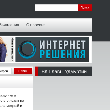
бъявления
О проекте
ВК Главы Удмуртии
аздники и
о это лежит на
мела модный и