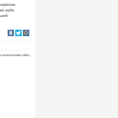
разумном
вая шуба
ьшей
и посетителями сайта.