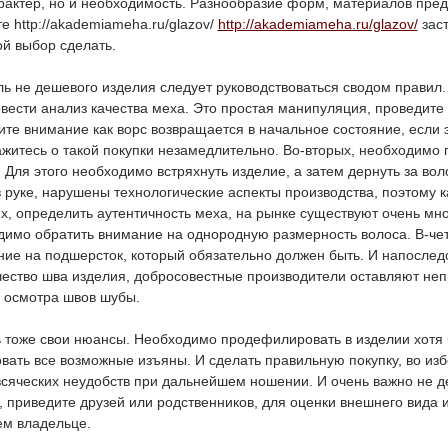
арактер, но и необходимость. Разнообразие форм, материалов пре
е http://akademiameha.ru/glazov/
http://akademiameha.ru/glazov/
заст
ой выбор сделать.
ь не дешевого изделия следует руководствоваться сводом правил.
вести анализ качества меха. Это простая манипуляция, проведите
ите внимание как ворс возвращается в начальное состояние, если 
ажитесь о такой покупки незамедлительно. Во-вторых, необходимо 
 Для этого необходимо встряхнуть изделие, а затем дернуть за вол
в руке, нарушены технологические аспекты производства, поэтому к
их, определить аутентичность меха, на рынке существуют очень мно
димо обратить внимание на однородную размерность волоса. В-че
ие на подшерсток, который обязательно должен быть. И напоследо
чество шва изделия, добросовестные производители оставляют не
о осмотра швов шубы.
ь тоже свои нюансы. Необходимо продефилировать в изделии хотя 
овать все возможные изъяны. И сделать правильную покупку, во из
всяческих неудобств при дальнейшем ношении. И очень важно не д
 приведите друзей или родственников, для оценки внешнего вида и
ем владельце.