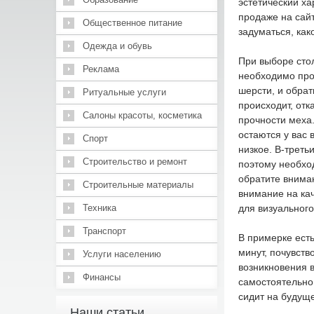
эстетический х
продаже на сайт
Общественное питание
задуматься, как
Одежда и обувь
При выборе стол
Реклама
необходимо про
шерсти, и обрат
Ритуальные услуги
происходит, отк
Салоны красоты, косметика
прочности меха.
остаются у вас 
Спорт
низкое. В-треть
Строительство и ремонт
поэтому необхо
обратите вниман
Строительные материалы
внимание на ка
Техника
для визуальног
Транспорт
В примерке ест
минут, почувств
Услуги населению
возникновения 
Финансы
самостоятельно,
сидит на будущ
Наши статьи