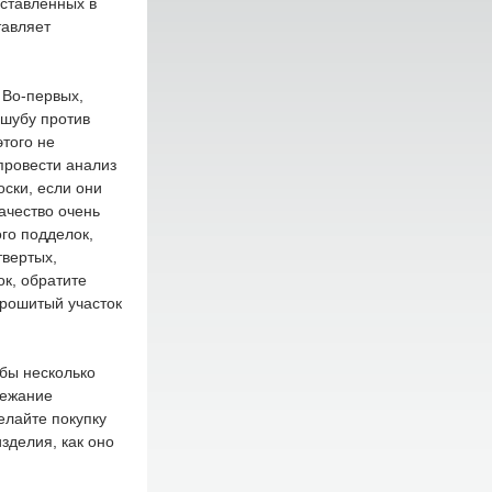
дставленных в
авляет
 Во-первых,
 шубу против
этого не
провести анализ
оски, если они
ачество очень
го подделок,
твертых,
к, обратите
прошитый участок
бы несколько
бежание
елайте покупку
зделия, как оно