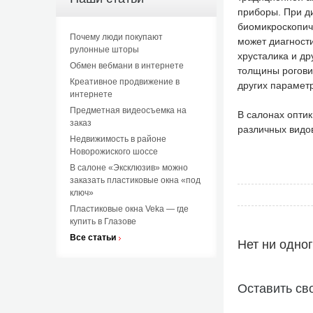
приборы. При д
биомикроскопиче
Почему люди покупают
может диагност
рулонные шторы
хрусталика и д
Обмен вебмани в интернете
толщины роговиц
Креативное продвижение в
других параметр
интернете
Предметная видеосъемка на
В салонах опти
заказ
различных видо
Недвижимость в районе
Новорожиского шоссе
В салоне «Эксклюзив» можно
заказать пластиковые окна «под
ключ»
Пластиковые окна Veka — где
купить в Глазове
Все статьи
Нет ни одно
Оставить св