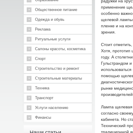
радужки на хрус
применение щел
Общественное питание
особенно важно
Одежда и обувь
щелевой лампы 
пленке и на кон
Реклама
зрения.
Ритуальные услуги
Стоит отметить,
Салоны красоты, косметика
Хотя, прототип
году. А столет
Спорт
Гульстрандом и
Строительство и ремонт
использоваться 
помощью щелево
Строительные материалы
диагностическог
Техника
рынке медицинс
производителей
Транспорт
Лампа щелевая 
Услуги населению
согласно своему
Финансы
кабинета. Но с
Технический про
Наши статьи
традиционной а