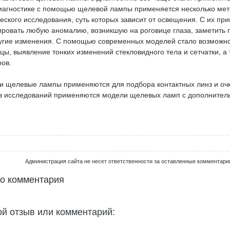
иагностике с помощью щелевой лампы применяется несколько мет
ского исследования, суть которых зависит от освещения. С их пр
ировать любую аномалию, возникшую на роговице глаза, заметить
ругие изменения. С помощью современных моделей стало возможн
ы, выявление тонких изменений стекловидного тела и сетчатки, а 
ов.
ки щелевые лампы применяются для подбора контактных линз и очк
в исследований применяются модели щелевых ламп с дополнител
Администрация сайта не несет ответственности за оставленные комментари
го комментария
ой отзыв или комментарий: