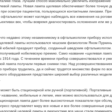
талике глаза. Лучший способ максимально увеличить изображение 
евой лампы. Новая лампа щелевая обеспечивает более точную ди
 при осмотре пациентов, пользующихся контактными линзами. При
офтальмолог может наглядно наблюдать все изменения на роговиц
ъюктивах век, чтобы вовремя диагностировать осложнения или же 
 что недавно этому незаменимому в офтальмологии прибору исполн
 щелевой лампы использовался чешским физиологом Яном Пуркинь
ний юбилей празднует прибор, созданный шведским офтальмологом
 получивший нобелевскую премию. Само название «щелевая ламп
с 1914 года. С течением времени прибор совершенствовался и уже 
й лампа получали первые снимки глаз. Над усовершенствованием
о прибора трудились, да и сейчас трудятся множество фирм по все
кого оборудования представлен широкий выбор различных моделе
.
может быть стационарной или ручной (портативной). Портативные
 названию, мобильные и легкие, ими можно воспользоваться для д
тационарная лампа дает более высокоточные показатели при обсле
гресс представляет миру все новые и все более совершенные раз
налоговой целевой лампы в диагностике все чаще стали применят