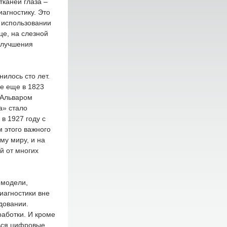
тканей глаза –
агностику. Это
 использовании
е, на слезной
улучшения
илось сто лет.
е еще в 1823
 Альваром
а» стало
в 1927 году с
 этого важного
му миру, и на
й от многих
 модели,
иагностики вне
довании.
работки. И кроме
ься цифровые