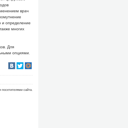
одов
именением врач
 помутнение
о и определение
также многих
ов. Для
ьными опциями.
и посетителями сайта.