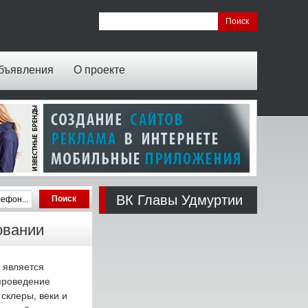
бъявления
О проекте
ВК Главы Удмуртии
овании
 является
проведение
склеры, веки и