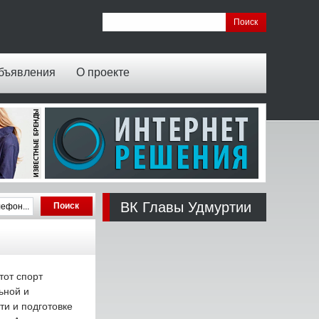
бъявления
О проекте
ВК Главы Удмуртии
тот спорт
ьной и
и и подготовке