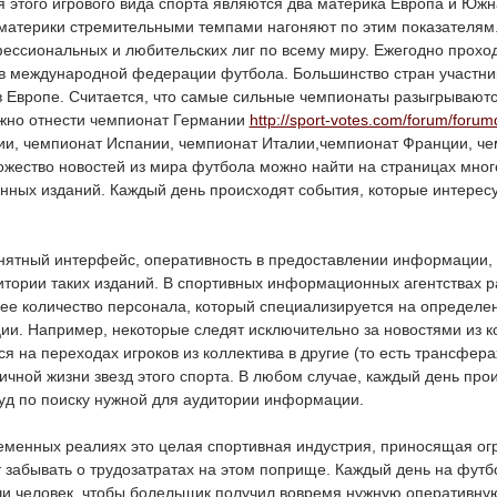
 этого игрового вида спорта являются два материка Европа и Южн
 материки стремительными темпами нагоняют по этим показателям
ессиональных и любительских лиг по всему миру. Ежегодно прохо
ов международной федерации футбола. Большинство стран участни
 Европе. Считается, что самые сильные чемпионаты разыгрываются
но отнести чемпионат Германии
http://sport-votes.com/forum/forum
ии, чемпионат Испании, чемпионат Италии,чемпионат Франции, ч
ожество новостей из мира футбола можно найти на страницах мно
нных изданий. Каждый день происходят события, которые интерес
нятный интерфейс, оперативность в предоставлении информации, 
итории таких изданий. В спортивных информационных агентствах 
ее количество персонала, который специализируется на определе
и. Например, некоторые следят исключительно за новостями из ко
я на переходах игроков из коллектива в другие (то есть трансферах
ичной жизни звезд этого спорта. В любом случае, каждый день про
руд по поиску нужной для аудитории информации.
ременных реалиях это целая спортивная индустрия, приносящая ог
т забывать о трудозатратах на этом поприще. Каждый день на футб
и человек, чтобы болельщик получил вовремя нужную оперативн