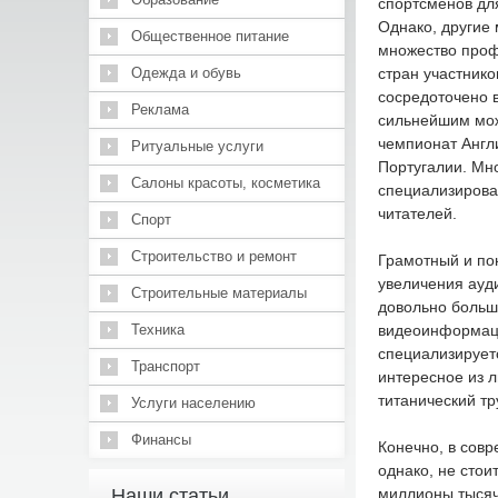
спортсменов для
Однако, другие
Общественное питание
множество проф
Одежда и обувь
стран участник
сосредоточено в
Реклама
сильнейшим мож
чемпионат Англ
Ритуальные услуги
Португалии. Мн
Салоны красоты, косметика
специализирова
читателей.
Спорт
Строительство и ремонт
Грамотный и по
увеличения ауд
Строительные материалы
довольно больш
Техника
видеоинформаци
специализируетс
Транспорт
интересное из л
титанический т
Услуги населению
Финансы
Конечно, в сов
однако, не стои
Наши статьи
миллионы тысяч