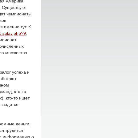
ая Америка.
. Существуют
дят чемпионаты
ков
 именно тут. К
display.php?9
,
емпионат
гочисленных
ую множество
залог успеха и
работают
нном
манд, кто-то
), кто-то ищет
изводится
ромные деньги,
ол трудятся
ую информацию о