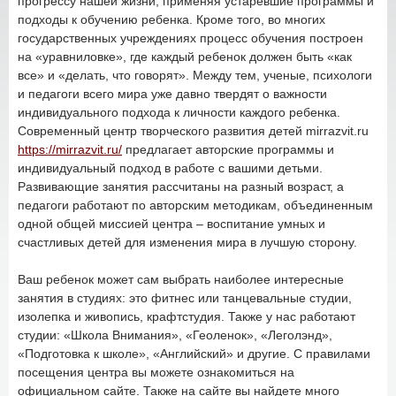
прогрессу нашей жизни, применяя устаревшие программы и
подходы к обучению ребенка. Кроме того, во многих
государственных учреждениях процесс обучения построен
на «уравниловке», где каждый ребенок должен быть «как
все» и «делать, что говорят». Между тем, ученые, психологи
и педагоги всего мира уже давно твердят о важности
индивидуального подхода к личности каждого ребенка.
Современный центр творческого развития детей mirrazvit.ru
https://mirrazvit.ru/
предлагает авторские программы и
индивидуальный подход в работе с вашими детьми.
Развивающие занятия рассчитаны на разный возраст, а
педагоги работают по авторским методикам, объединенным
одной общей миссией центра – воспитание умных и
счастливых детей для изменения мира в лучшую сторону.
Ваш ребенок может сам выбрать наиболее интересные
занятия в студиях: это фитнес или танцевальные студии,
изолепка и живопись, крафтстудия. Также у нас работают
студии: «Школа Внимания», «Геоленок», «Леголэнд»,
«Подготовка к школе», «Английский» и другие. С правилами
посещения центра вы можете ознакомиться на
официальном сайте. Также на сайте вы найдете много