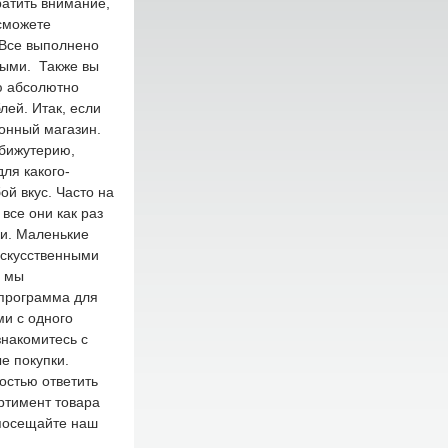
ратить внимание,
сможете
 Все выполнено
ными. Также вы
ю абсолютно
лей. Итак, если
ронный магазин.
 бижутерию,
ля какого-
й вкус. Часто на
все они как раз
ки. Маленькие
искусственными
е мы
 программа для
ми с одного
знакомитесь с
е покупки.
достью ответить
ртимент товара
 посещайте наш