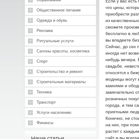
Если у вас есть
что цены, кото
Общественное питание
приобрести разл
Одежда и обувь
из качественны
сможете произве
Реклама
бесплатно в люб
вы владеете би
Ритуальные услуги
Сейчас, до сих
Салоны красоты, косметика
иногда нет воз
нибудь вечера. 
Спорт
свадьбе, невест
Строительство и ремонт
относятся к би
модницы могут в
Строительные материалы
камнями и ободк
Техника
замечательно о
розничных покуп
Транспорт
города, и тем с
приятными людь
Услуги населению
Конечно, не сто
Финансы
на них, при пом
растет с кажды
Наши статьи
сайт и вы всег