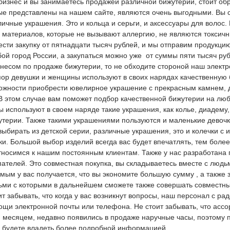
 бизнес и вы занимаетесь продажей различной бижутерии, стоит об
рые представлены на нашем сайте, являются очень выгодными. Вы 
ичные украшения. Это и кольца и серьги, и аксессуары для волос.
х материалов, которые не вызывают аллергию, не являются токсич
сти закупку от пятнадцати тысяч рублей, и мы отправим продукци
ой город России, а закупаться можно уже от суммы пяти тысяч руб
знесом по продаже бижутерии, то не обходите стороной наш элект
 пор девушки и женщины используют в своих нарядах качественную
можности приобрести ювелирное украшение с прекрасным камнем, д
В этом случае вам поможет подбор качественной бижутерии на любо
ы используют в своем наряде такие украшения, как колье, диадему, 
жутерии. Также такими украшениями пользуются и маленькие девоч
ыбирать из детской серии, различные украшения, это и колечки с 
и. Большой выбор изделий всегда вас будет впечатлять, тем боле
тносимся к нашим постоянным клиентам. Также у нас разработана
ателей. Это совместная покупка, вы складываетесь вместе с людь
амым у вас получается, что вы экономите большую сумму , а также 
ми с которыми в дальнейшем сможете также совершать совместны
ит забывать, что когда у вас возникнут вопросы, наш персонал с ра
ощи электронной почты или телефона. Не стоит забывать, что ассо
м месяцем, недавно появились в продаже наручные часы, поэтому
да будете владеть более подробной информацией.