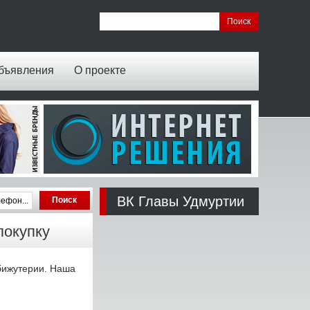
бъявления
О проекте
ВК Главы Удмуртии
покупку
бижутерии. Наша