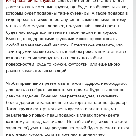
изображений на кружках
, своих логотипов, слоганов. Могут
даже заказать именные кружки, где будет изображены люди,
которым будет подарены такие сувениры. А такие подарки в
виде презента также не останутся не замеченными, потому
что в любом случае, человек, получивший, такой презент
будет наслаждаться питьем из такой чашки или кружки.
Вместе, с подаренными кружками можно презентовать
любой замечательный напиток. Стоит также отметить, что
такие кружки можно заказать в любом рекламном агентстве,
которое специализируется на печати по любым
поверхностям, будь то кружки, футболки, или еще много
разных замечательных вещей.
Чтобы правильно презентовать такой подарок, необходимо,
для начала выбрать из какого материала будет выполнено
данное изделие. Конечно, мы рекомендуем, заказывать
более дорогие и качественные материалы, фаянс, фарфор.
Такие кружки смотрятся очень красиво и элегантно, что
значительно повысит ваш подарок в глазах претендента,
которому он предназначался. Не забывайте, также, что стоит
заранее обдумать вид рисунка, который будет располагаться
на стенках кружки. Если вы крупная и динамично