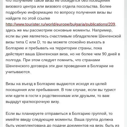
что получение такой визы не обойдется без посещения
визового центра или визового отдела посольства. Более
подробную информацию по вопросу получения визы вы
найдете по этой ссылке
http://www.tourister.ru/world/europe/bulgaria/publications/209
,
здесь же мы рассмотрим основные моменты. Например,
если вы уже являетесь счастливым обладателем Шенгенской
визы типа С или D, то вы можете спокойно въехать в
Болгарию и пребывать на территории страны, пока
действует ваша Шенгенская виза, но не более чем 90 дней в
полгода. При этом следует помнить, что странами
Шенгенского договора эти дни проведения в Болгарии не
учитываются.
Визы на въезд в Болгарию выдаются исходя из целей
посещения или пребывания. В том случае, если вы турист
или едете в гости к родственникам или друзьям, то вам
выдадут краткосрочную визу.
Если вы планируете отправиться в Болгарию группой, то
имейте ввиду следующие моменты. Ваша группа должна
быть укомплектована до подачи документов на визу, быть из