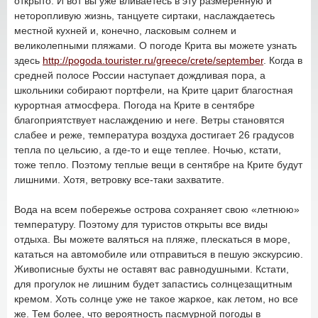
открыто. И вот вы уже вливаетесь в эту размеренную и
неторопливую жизнь, танцуете сиртаки, наслаждаетесь
местной кухней и, конечно, ласковым солнем и
великолепными пляжами. О погоде Крита вы можете узнать
здесь
http://pogoda.tourister.ru/greece/crete/september
. Когда в
средней полосе России наступает дождливая пора, а
школьники собирают портфели, на Крите царит благостная
курортная атмосфера. Погода на Крите в сентябре
благоприятствует наслаждению и неге. Ветры становятся
слабее и реже, температура воздуха достигает 26 градусов
тепла по цельсию, а где-то и еще теплее. Ночью, кстати,
тоже тепло. Поэтому теплые вещи в сентябре на Крите будут
лишними. Хотя, ветровку все-таки захватите.
Вода на всем побережье острова сохраняет свою «летнюю»
температуру. Поэтому для туристов открыты все виды
отдыха. Вы можете валяться на пляже, плескаться в море,
кататься на автомобиле или отправиться в пешую экскурсию.
Живописные бухты не оставят вас равнодушными. Кстати,
для прогулок не лишним будет запастись солнцезащитным
кремом. Хоть солнце уже не такое жаркое, как летом, но все
же. Тем более, что вероятность пасмурной погоды в