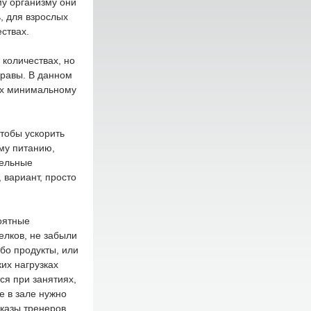
му организму они
, для взрослых
ствах.
 количествах, но
правы. В данном
 их минимальному
чтобы ускорить
му питанию,
тельные
 вариант, просто
оятные
елков, не забыли
бо продукты, или
их нагрузках
ся при занятиях,
е в зале нужно
сказы тренеров,