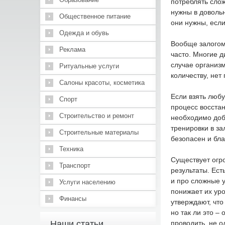
потреблять сло
нужны в довольн
Общественное питание
они нужны, если
Одежда и обувь
Вообще залогом 
Реклама
часто. Многие д
случае организ
Ритуальные услуги
количеству, нет
Салоны красоты, косметика
Если взять любу
Спорт
процесс восста
Строительство и ремонт
необходимо доб
тренировки в за
Строительные материалы
безопасен и бла
Техника
Существует огр
Транспорт
результаты. Ест
и про сложные у
Услуги населению
понижает их ур
Финансы
утверждают, что
но так ли это –
Наши статьи
проводить, не о