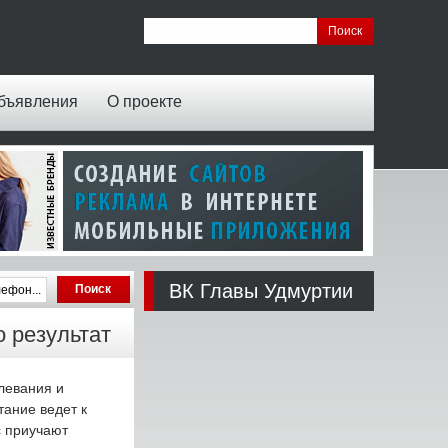
бъявления
О проекте
ВК Главы Удмуртии
о результат
левания и
тание ведет к
с приучают