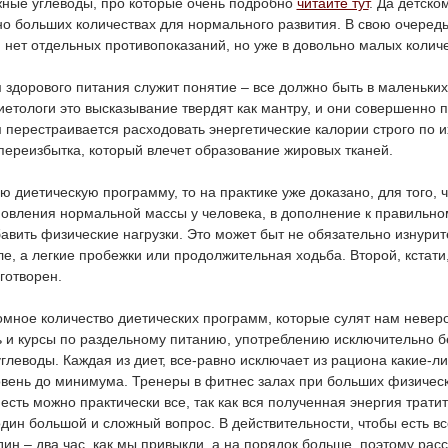
жные углеводы, про которые очень подробно
читайте тут
. Да детско
о больших количествах для нормального развития. В свою очередь
 нет отдельных противопоказаний, но уже в довольно малых количе
здорового питания служит понятие – все должно быть в маленьких
иетологи это высказывание твердят как мантру, и они совершенно 
м перестраивается расходовать энергетические калории строго по
 переизбытка, который влечет образование жировых тканей.
ю диетическую программу, то на практике уже доказано, для того, 
новления нормальной массы у человека, в дополнение к правильно
авить физические нагрузки. Это может быт не обязательно изнури
ле, а легкие пробежки или продолжительная ходьба. Второй, кстати,
готворен.
омное количество диетических программ, которые сулят нам невер
ь и курсы по раздельному питанию, употреблению исключительно б
глеводы. Каждая из диет, все-равно исключает из рациона какие-ли
овень до минимума. Тренеры в фитнес залах при больших физическ
 есть можно практически все, так как вся полученная энергия тратит
 один большой и сложный вопрос. В действительности, чтобы есть вс
дин – два час, как мы привыкли, а на порядок больше, поэтому рас