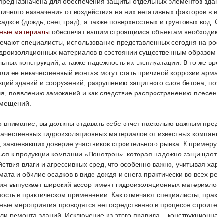
предназначена для обеспечения защиты отдельных элементов зда
ичного назначения от воздействия на них негативных факторов в 
дков (дождь, снег, град), а также поверхностных и грунтовых вод
нные материалы
обеспечат вашим строящимся объектам необходи
мечают специалисты, использование представленных сегодня на ро
дроизоляционных материалов в состоянии существенным образом 
ьных конструкций, а также надежность их эксплуатации. В то же вр
или ее некачественный монтаж могут стать причиной коррозии арм
кций зданий и сооружений, разрушению защитного слоя бетона, по
ля, появлению замоканий и как следствие распространению плесен
омещений.
о внимание, вы должны отдавать себе отчет насколько важным пре
качественных гидроизоляционных материалов от известных компан
 завоевавших доверие участников строительного рынка. К примеру,
ься к продукции компании «Пенетрон», которая надежно защищает
йствия влаги и агрессивных сред, что особенно важно, учитывая ха
мата и обилие осадков в виде дождя и снега практически во всех р
ия выпускает широкий ассортимент гидроизоляционных материало
ость в практическом применении. Как отмечают специалисты, прак
ные мероприятия проводятся непосредственно в процессе строите
ли ремонта зданий. Исключение из этого правила – конструкционн