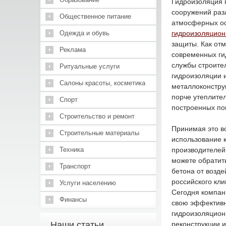
Гидроизоляция 
сооружений разл
Общественное питание
атмосферных оса
Одежда и обувь
гидроизоляцио
защиты. Как от
Реклама
современных ги
службы строител
Ритуальные услуги
гидроизоляции 
Салоны красоты, косметика
металлоконстру
порче утеплите
Спорт
построенных п
Строительство и ремонт
Принимая это в
Строительные материалы
использование 
Техника
производителей,
можете обратит
Транспорт
бетона от возде
российского кли
Услуги населению
Сегодня компан
Финансы
свою эффективн
гидроизоляцион
Наши статьи
реконструкции и