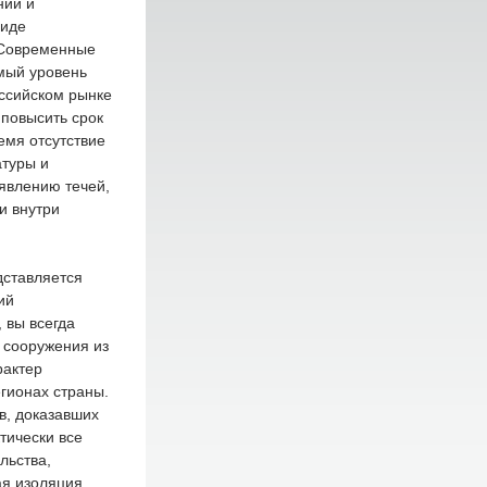
ний и
виде
. Современные
мый уровень
ссийском рынке
повысить срок
емя отсутствие
атуры и
явлению течей,
и внутри
дставляется
ий
 вы всегда
 сооружения из
рактер
егионах страны.
в, доказавших
тически все
льства,
ая изоляция,