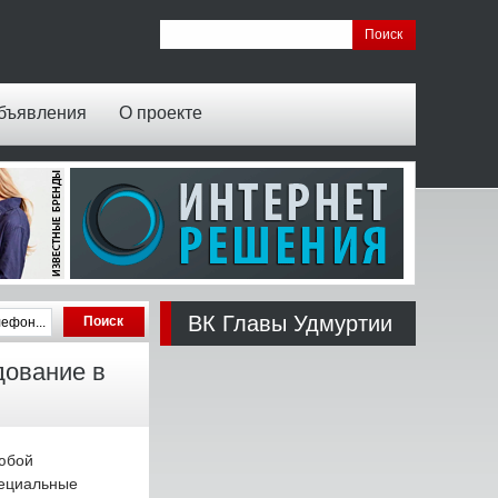
бъявления
О проекте
ВК Главы Удмуртии
дование в
юбой
пециальные