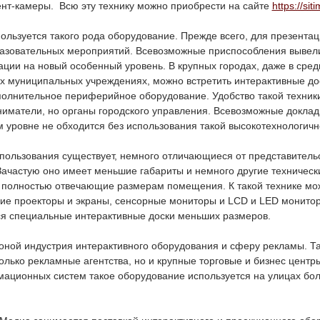
ент-камеры. Всю эту технику можно приобрести на сайте
https://sit
пользуется такого рода оборудование. Прежде всего, для презентац
азовательных мероприятий. Всевозможные приспособления вывели
ции на новый особенный уровень. В крупных городах, даже в сред
х муниципальных учреждениях, можно встретить интерактивные до
полнительное периферийное оборудование. Удобство такой техник
ниматели, но органы городского управления. Всевозможные докла
 уровне не обходится без использования такой высокотехнологичн
пользования существует, немного отличающиеся от представительс
Зачастую оно имеет меньшие габариты и немного другие техническ
, полностью отвечающие размерам помещения. К такой технике мо
ие проекторы и экраны, сенсорные мониторы и LCD и LED монитор
я специальные интерактивные доски меньших размеров.
оной индустрия интерактивного оборудования и сферу рекламы. Т
олько рекламные агентства, но и крупные торговые и бизнес центры
ационных систем такое оборудование используется на улицах бо