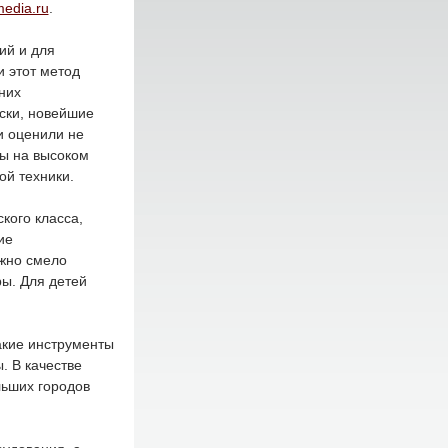
imedia.ru
.
ий и для
 этот метод
них
ски, новейшие
и оценили не
ды на высоком
ой техники.
кого класса,
ие
жно смело
ы. Для детей
акие инструменты
. В качестве
льших городов