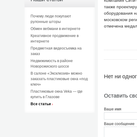
Компания Сити-
также проектиру
оборудования н
Почему люди покупают
московском рег
рулонные шторы
отмечена медал
Обмен вебмани в интернете
Креативное продвижение в
интернете
Предметная видеосъемка на
заказ
Недвижимость в районе
Новорожиского шоссе
В салоне «Эксклюзив» можно
Нет ни одно
заказать пластиковые окна «под
ключ»
Пластиковые окна Veka — где
Оставить св
купить в Глазове
Все статьи
Ваше имя
Ваше сообщение