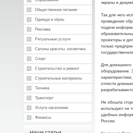
экраны и докум
Общественное питание
Так для чего ис
Одежда и обувь
проведения обр
подачи информа
Реклама
образовательны
Ритуальные услуги
проекторы и до
только предпри
Салоны красоты, косметика
государственном
Спорт
Для домашнего 
Строительство и ремонт
оборудование. 
характеристики
Строительные материалы
отнести домашн
Техника
разрабатываютс
Транспорт
Не обошла стор
Услуги населению
используют не т
удобных информ
Финансы
России.
Наши статьи