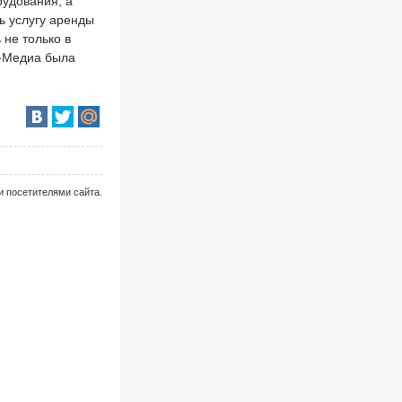
удования, а
ь услугу аренды
не только в
и-Медиа была
и посетителями сайта.