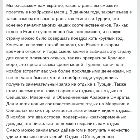
Мы расскажем вам вкратце, какие страны вы сможете
посетить в ноябрьский месяц. В данном году, закрыт въезд в
такие замечательные страны как Египет и Турция, что
конечно печалит многих наших соотечественников. Так как
отдых в Египте существенно был экономичен, и в такую
страну можно было совершать поездки хоть круглый год.
Конечно, возможен такой вариант, что Египет в скором
времени откроют и тогда смело можете выбирать эту страну
для своего пляжного отдыха, так как прекрасное Красное
море, это просто сказка среди морей. Турция, конечно в
ноябре встретит вас уже более прохладными денечками, но
все же часто бывает, что и в ноябре люди умудрялись
получить замечательный загар на отдыхе в Турции. Также
стоит рассмотреть такие варианты отдыха, как отдых на
Сейшелах, Маврикий и Объединенные Арабские Эмираты.
Для многих наших соотечественников отдых на Маврикии и
Сейшелах до сих пор считается экзотическим видом отдыха.
В ноябре, эти два острова, подвержены кратковременных
дождям, что нисколько не должно омрачить вам отдых.
Смело можно заниматься дайвингом и получать множество
удивительных впечатлений. Отдых в Объединенных