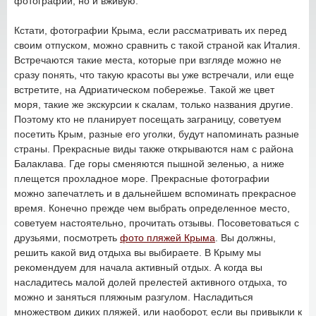
фотографии, но и вживую.
Кстати, фотографии Крыма, если рассматривать их перед
своим отпуском, можно сравнить с такой страной как Италия.
Встречаются такие места, которые при взгляде можно не
сразу понять, что такую красоты вы уже встречали, или еще
встретите, на Адриатическом побережье. Такой же цвет
моря, такие же экскурсии к скалам, только названия другие.
Поэтому кто не планирует посещать заграницу, советуем
посетить Крым, разные его уголки, будут напоминать разные
страны. Прекрасные виды также открываются нам с района
Балаклава. Где горы сменяются пышной зеленью, а ниже
плещется прохладное море. Прекрасные фотографии
можно запечатлеть и в дальнейшем вспоминать прекрасное
время. Конечно прежде чем выбрать определенное место,
советуем настоятельно, прочитать отзывы. Посоветоваться с
друзьями, посмотреть
фото пляжей Крыма
. Вы должны,
решить какой вид отдыха вы выбираете. В Крыму мы
рекомендуем для начала активный отдых. А когда вы
насладитесь малой долей прелестей активного отдыха, то
можно и заняться пляжным разгулом. Насладиться
множеством диких пляжей, или наоборот, если вы привыкли к