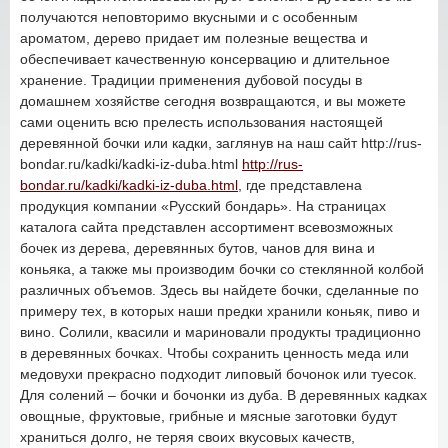
получаются неповторимо вкусными и с особенным
ароматом, дерево придает им полезные вещества и
обеспечивает качественную консервацию и длительное
хранение. Традиции применения дубовой посуды в
домашнем хозяйстве сегодня возвращаются, и вы можете
сами оценить всю прелесть использования настоящей
деревянной бочки или кадки, заглянув на наш сайт http://rus-
bondar.ru/kadki/kadki-iz-duba.html
http://rus-
bondar.ru/kadki/kadki-iz-duba.html
, где представлена
продукция компании «Русский бондарь». На страницах
каталога сайта представлен ассортимент всевозможных
бочек из дерева, деревянных бутов, чанов для вина и
коньяка, а также мы производим бочки со стеклянной колбой
различных объемов. Здесь вы найдете бочки, сделанные по
примеру тех, в которых наши предки хранили коньяк, пиво и
вино. Солили, квасили и мариновали продукты традиционно
в деревянных бочках. Чтобы сохранить ценность меда или
медовухи прекрасно подходит липовый бочонок или туесок.
Для солений – бочки и бочонки из дуба. В деревянных кадках
овощные, фруктовые, грибные и мясные заготовки будут
храниться долго, не теряя своих вкусовых качеств,