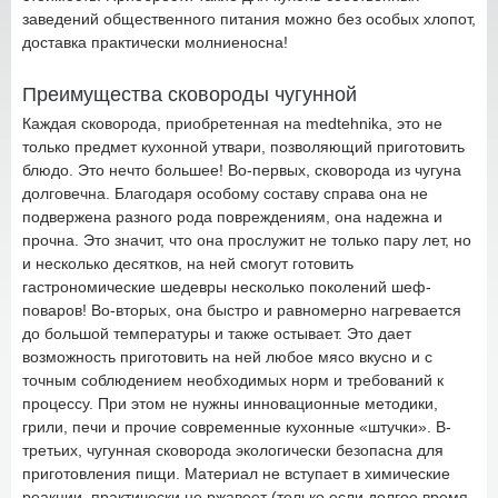
заведений общественного питания можно без особых хлопот,
доставка практически молниеносна!
Преимущества сковороды чугунной
Каждая сковорода, приобретенная на medtehnika, это не
только предмет кухонной утвари, позволяющий приготовить
блюдо. Это нечто большее! Во-первых, сковорода из чугуна
долговечна. Благодаря особому составу справа она не
подвержена разного рода повреждениям, она надежна и
прочна. Это значит, что она прослужит не только пару лет, но
и несколько десятков, на ней смогут готовить
гастрономические шедевры несколько поколений шеф-
поваров! Во-вторых, она быстро и равномерно нагревается
до большой температуры и также остывает. Это дает
возможность приготовить на ней любое мясо вкусно и с
точным соблюдением необходимых норм и требований к
процессу. При этом не нужны инновационные методики,
грили, печи и прочие современные кухонные «штучки». В-
третьих, чугунная сковорода экологически безопасна для
приготовления пищи. Материал не вступает в химические
реакции, практически не ржавеет (только если долгое время