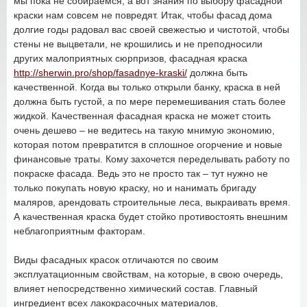
мы пока не собираемся, а вот знания по выбору фасадной
краски нам совсем не повредят. Итак, чтобы фасад дома
долгие годы радовал вас своей свежестью и чистотой, чтобы
стены не выцветали, не крошились и не преподносили
других малоприятных сюрпризов, фасадная краска
http://sherwin.pro/shop/fasadnye-kraski/
должна быть
качественной. Когда вы только открыли банку, краска в ней
должна быть густой, а по мере перемешивания стать более
жидкой. Качественная фасадная краска не может стоить
очень дешево – не ведитесь на такую мнимую экономию,
которая потом превратится в сплошное огорчение и новые
финансовые траты. Кому захочется переделывать работу по
покраске фасада. Ведь это не просто так – тут нужно не
только покупать новую краску, но и нанимать бригаду
маляров, арендовать строительные леса, выкраивать время.
А качественная краска будет стойко противостоять внешним
неблагоприятным факторам.
Виды фасадных красок отличаются по своим
эксплуатационным свойствам, на которые, в свою очередь,
влияет непосредственно химический состав. Главный
ингредиент всех лакокрасочных материалов,