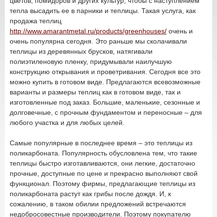
цветов, помидоров и других культур, чтобы с наступлением
тепла высадить ее в парники и теплицы. Такая услуга, как
продажа теплиц
http://www.amarantmetal.ru/products/greenhouses/
очень и
очень популярна сегодня. Это раньше мы сколачивали
теплицы из деревянных брусков, натягивали
полиэтиленовую пленку, придумывали наилучшую
конструкцию открывания и проветривания. Сегодня все это
можно купить в готовом виде. Предлагаются всевозможные
варианты и размеры теплиц как в готовом виде, так и
изготовленные под заказ. Большие, маленькие, сезонные и
долговечные, с прочным фундаментом и переносные – для
любого участка и для любых целей.
Самые популярные в последнее время – это теплицы из
поликарбоната. Популярность обусловлена тем, что такие
теплицы быстро изготавливаются, они легкие, достаточно
прочные, доступные по цене и прекрасно выполняют свой
функционал. Поэтому фирмы, предлагающие теплицы из
поликарбоната растут как грибы после дождя. И, к
сожалению, в таком обилии предложений встречаются
недобросовестные производители. Поэтому покупателю