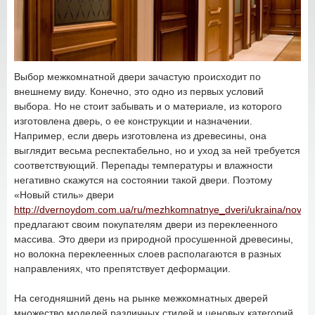
Выбор межкомнатной двери зачастую происходит по
внешнему виду. Конечно, это одно из первых условий
выбора. Но не стоит забывать и о материале, из которого
изготовлена дверь, о ее конструкции и назначении.
Например, если дверь изготовлена из древесины, она
выглядит весьма респектабельно, но и уход за ней требуется
соответствующий. Перепады температуры и влажности
негативно скажутся на состоянии такой двери. Поэтому
«Новый стиль» двери
http://dvernoydom.com.ua/ru/mezhkomnatnye_dveri/ukraina/novyy_s
предлагают своим покупателям двери из переклеенного
массива. Это двери из природной просушенной древесины,
но волокна переклеенных слоев располагаются в разных
направлениях, что препятствует деформации.
На сегодняшний день на рынке межкомнатных дверей
множество моделей различных стилей и ценовых категорий.