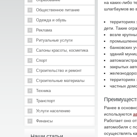
на каких-либо т
шлагбаумов во в
Общественное питание
Одежда и обувь
территориях 
дети. Такие ог
Реклама
возле крупны
Ритуальные услуги
промышленны
банковских у
Салоны красоты, косметика
зданий муниц
автомагистра
Спорт
закрытых авт
Строительство и ремонт
железнодоро
территориях 
Строительные материалы
частных дом
Техника
Преимуществ
Транспорт
Ранее в основн
Услуги населению
используются
а
Работает оно о
Финансы
автомобиля с п
осуществлять ка
Наши статьи