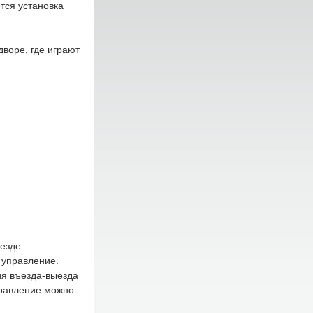
тся установка
воре, где играют
везде
 управление.
ия въезда-выезда
правление можно