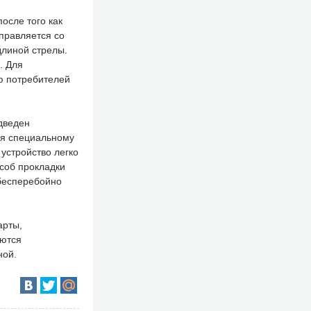
сле того как
правляется со
длиной стрелы.
. Для
ю потребителей
дведен
ря специальному
 устройство легко
соб прокладки
 бесперебойно
арты,
аются
ной.