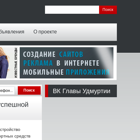
бъявления
О проекте
ВК Главы Удмуртии
успешной
стройство
ортных средств