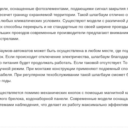
ели, оснащенные фотоэлементами, подающими сигнал закрытия по
есечет границу охраняемой территории. Такой шлагбаум отлично с
в любых климатических условиях. Существуют модели с различной 
их способны перекрыть и не стандартные по своей ширине проезды
льших проездов современные производители предлагают внимани
 стрелами.
баумов-автоматов может быть осуществлена в любом месте, где по
ок. Если происходит отключение электричества, шлагбаум благода
о питания будет продолжать работать. Если таковой отсутствует. То
ручной режим. При монтаже конструкции применяют подземный спо
 кабеля. При регулярном техобслуживании такой шлагбаум сможет
 годы.
ществляется помимо механических кнопок с помощью магнитной к
ого брелока, кодонаборной панели. Современные модели оснащ
темами наблюдения, что делает их работу максимально эффектив