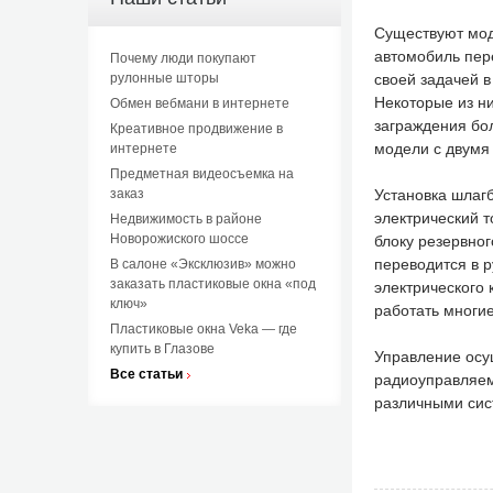
Существуют мод
автомобиль пер
Почему люди покупают
своей задачей 
рулонные шторы
Некоторые из н
Обмен вебмани в интернете
заграждения бо
Креативное продвижение в
модели с двумя
интернете
Предметная видеосъемка на
Установка шлаг
заказ
электрический т
Недвижимость в районе
Новорожиского шоссе
блоку резервног
переводится в 
В салоне «Эксклюзив» можно
заказать пластиковые окна «под
электрического
ключ»
работать многие
Пластиковые окна Veka — где
купить в Глазове
Управление осу
Все статьи
радиоуправляем
различными сис