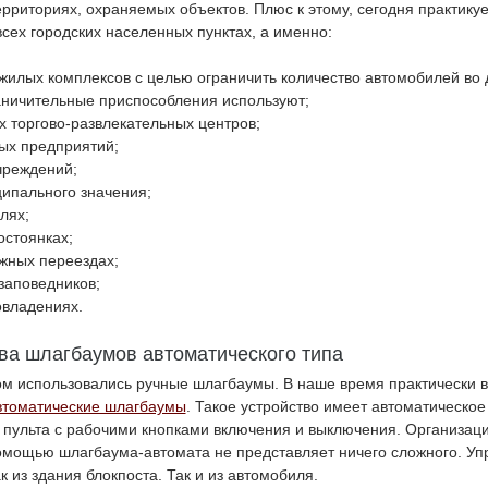
ерриториях, охраняемых объектов. Плюс к этому, сегодня практикуе
сех городских населенных пунктах, а именно:
жилых комплексов с целью ограничить количество автомобилей во д
раничительные приспособления используют;
х торгово-развлекательных центров;
х предприятий;
чреждений;
ипального значения;
лях;
остоянках;
жных переездах;
заповедников;
овладениях.
а шлагбаумов автоматического типа
ом использовались ручные шлагбаумы. В наше время практически 
втоматические шлагбаумы
. Такое устройство имеет автоматическое
т пульта с рабочими кнопками включения и выключения. Организац
омощью шлагбаума-автомата не представляет ничего сложного. У
к из здания блокпоста. Так и из автомобиля.