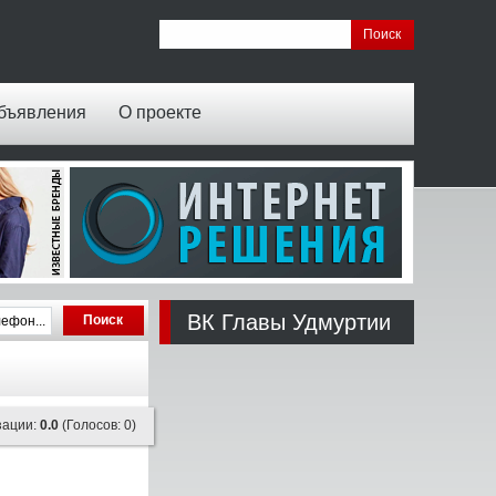
бъявления
О проекте
ВК Главы Удмуртии
зации:
0.0
(Голосов: 0)