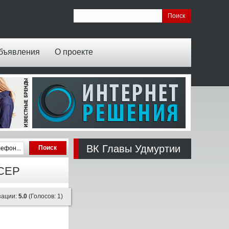
бъявления
О проекте
ВК Главы Удмуртии
СЕР
зации:
5.0
(Голосов: 1)