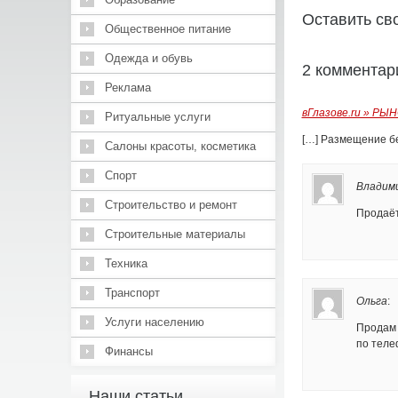
Оставить св
Общественное питание
Одежда и обувь
2 комментар
Реклама
вГлазове.ru » РЫ
Ритуальные услуги
[…] Размещение б
Салоны красоты, косметика
Спорт
Владим
Строительство и ремонт
Продаёт
Строительные материалы
Техника
Транспорт
Ольга
:
Услуги населению
Продам 
по теле
Финансы
Наши статьи