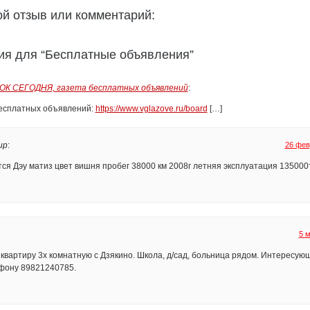
ой отзыв или комментарий:
ия для “Бесплатные объявления”
НОК СЕГОДНЯ, газета бесплатных объявлений
:
есплатных объявлений:
https://www.vglazove.ru/board
[…]
ир
:
26 фев
ся Дэу матиз цвет вишня пробег 38000 км 2008г летняя эксплуатация 135000
5 м
квартиру 3х комнатную с Дзякино. Школа, д/сад, больница рядом. Интересу
фону 89821240785.