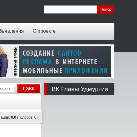
бъявления
О проекте
ВК Главы Удмуртии
зации:
0.0
(Голосов: 0)